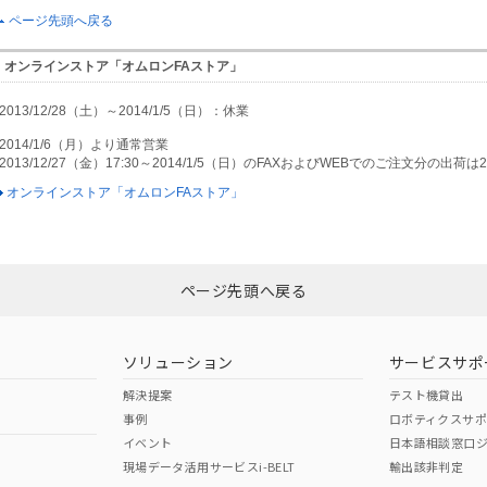
ページ先頭へ戻る
オンラインストア「オムロンFAストア」
2013/12/28（土）～2014/1/5（日）：休業
2014/1/6（月）より通常営業
2013/12/27（金）17:30～2014/1/5（日）のFAXおよびWEBでのご注文分の出荷
オンラインストア「オムロンFAストア」
ページ先頭へ戻る
ソリューション
サービスサポ
解決提案
テスト機貸出
事例
ロボティクスサ
イベント
日本語相談窓口
現場データ活用サービスi-BELT
輸出該非判定