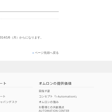
は2014/1/6（月）からになります。
ページ先頭へ戻る
ート
オムロンの提供価値
目指す姿
ポート
コンセプト「i-Automation!」
ジャパンデスク
オムロンの強み
お客様との共創拠点
AUTOMATION CENTER