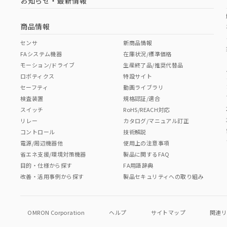
お知らせ・最新情報
商品情報
センサ
新商品情報
FAシステム機器
在庫状況/標準価格
モーション/ドライブ
生産終了品/推奨代替品
ロボティクス
特設サイト
セーフティ
動画ライブラリ
検査装置
規格認証/適合
スイッチ
RoHS/REACH対応
リレー
カタログ/マニュアル訂正
コントロール
技術解説
電源/周辺機器他
使用上の注意事項
省エネ支援/環境対策機器
製品に関するFAQ
目的・仕様から探す
FA用語辞典
改善・活用事例から探す
製品セキュリティへの取り組み
OMRON Corporation
ヘルプ
サイトマップ
関連