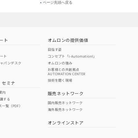
ページ先頭へ戻る
ート
オムロンの提供価値
目指す姿
ポート
コンセプト「i-Automation!」
ジャパンデスク
オムロンの強み
お客様との共創拠点
AUTOMATION CENTER
技術を磨く現場
・セミナ
案内
販売ネットワーク
講する
国内販売ネットワーク
ス一覧（PDF）
海外販売ネットワーク
オンラインストア