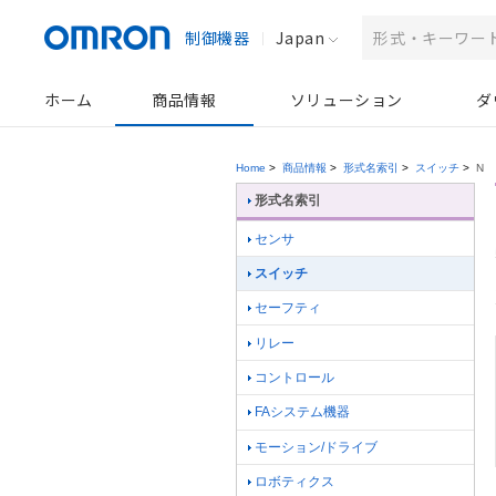
制御機器
Japan
ホーム
商品情報
ソリューション
ダ
Home
>
商品情報
>
形式名索引
>
スイッチ
>
N
形式名索引
センサ
スイッチ
セーフティ
リレー
コントロール
FAシステム機器
モーション/ドライブ
ロボティクス