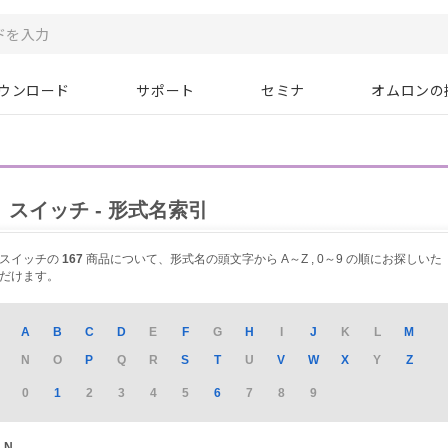
ウンロード
サポート
セミナ
オムロンの
スイッチ - 形式名索引
スイッチの
167
商品について、形式名の頭文字から A～Z , 0～9 の順にお探しいた
だけます。
A
B
C
D
E
F
G
H
I
J
K
L
M
N
O
P
Q
R
S
T
U
V
W
X
Y
Z
0
1
2
3
4
5
6
7
8
9
N