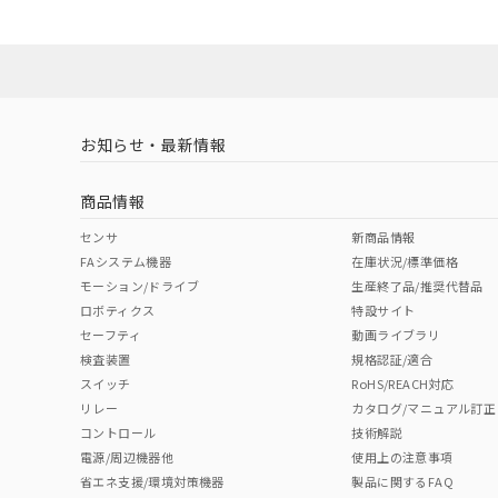
お知らせ・最新情報
商品情報
センサ
新商品情報
FAシステム機器
在庫状況/標準価格
モーション/ドライブ
生産終了品/推奨代替品
ロボティクス
特設サイト
セーフティ
動画ライブラリ
検査装置
規格認証/適合
スイッチ
RoHS/REACH対応
リレー
カタログ/マニュアル訂正
コントロール
技術解説
電源/周辺機器他
使用上の注意事項
省エネ支援/環境対策機器
製品に関するFAQ