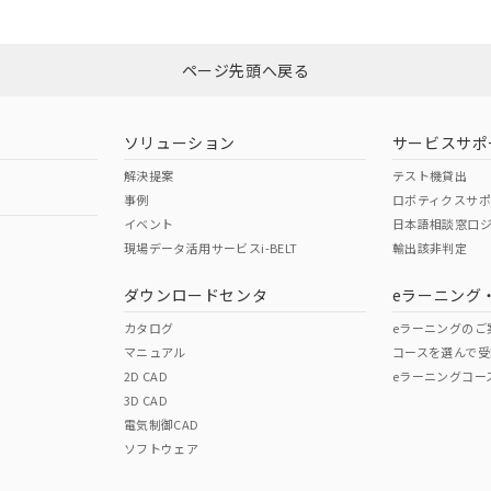
ページ先頭へ戻る
ソリューション
サービスサポ
解決提案
テスト機貸出
事例
ロボティクスサ
イベント
日本語相談窓口
現場データ活用サービスi-BELT
輸出該非判定
ダウンロードセンタ
eラーニング
カタログ
eラーニングのご
マニュアル
コースを選んで受
2D CAD
eラーニングコー
3D CAD
電気制御CAD
ソフトウェア