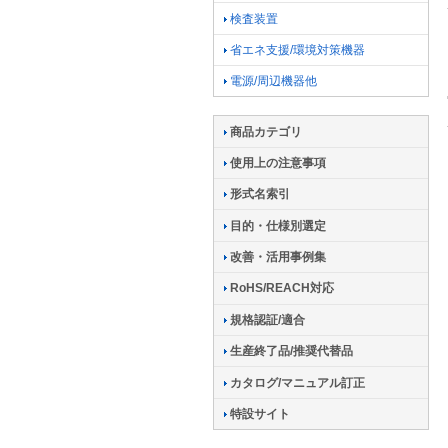
検査装置
省エネ支援/環境対策機器
電源/周辺機器他
商品カテゴリ
使用上の注意事項
形式名索引
目的・仕様別選定
改善・活用事例集
RoHS/REACH対応
規格認証/適合
生産終了品/推奨代替品
カタログ/マニュアル訂正
特設サイト