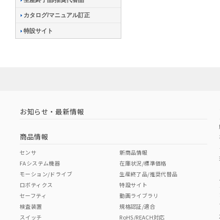
カタログ/マニュアル訂正
特設サイト
お知らせ・最新情報
商品情報
センサ
新商品情報
FAシステム機器
在庫状況/標準価格
モーション/ドライブ
生産終了品/推奨代替品
ロボティクス
特設サイト
セーフティ
動画ライブラリ
検査装置
規格認証/適合
スイッチ
RoHS/REACH対応