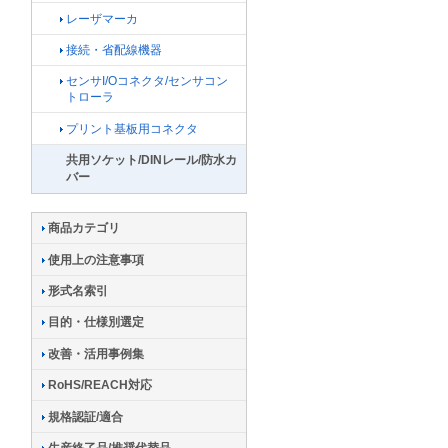
レーザマーカ
接続・省配線機器
センサI/Oコネクタ/センサコン
トローラ
プリント基板用コネクタ
共用ソケット/DINレール/防水カ
バー
商品カテゴリ
使用上の注意事項
形式名索引
目的・仕様別選定
改善・活用事例集
RoHS/REACH対応
規格認証/適合
生産終了品/推奨代替品