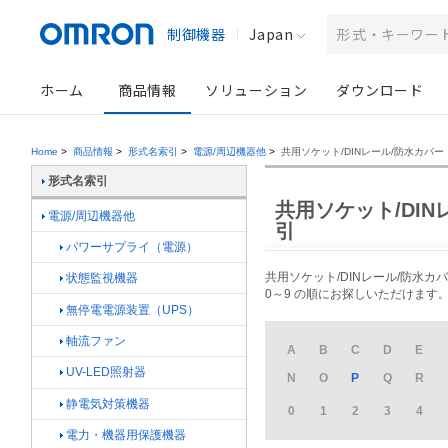
制御機器
Japan
ホーム
商品情報
ソリューション
ダウンロード
Home
>
商品情報
>
形式名索引
>
電源/周辺機器他
>
共用ソケット/DINレール/防水カバー
形式名索引
共用ソケット/DIN
電源/周辺機器他
引
パワーサプライ（電源）
共用ソケット/DINレール/防水カ
状態監視機器
0～9 の順にお探しいただけます
無停電電源装置（UPS）
軸流ファン
A
B
C
D
E
UV-LED照射器
N
O
P
Q
R
静電気対策機器
0
1
2
3
4
電力・機器用保護機器