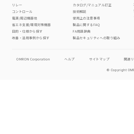
リレー
カタログ/マニュアル訂正
コントロール
技術解説
電源/周辺機器他
使用上の注意事項
省エネ支援/環境対策機器
製品に関するFAQ
目的・仕様から探す
FA用語辞典
改善・活用事例から探す
製品セキュリティへの取り組み
OMRON Corporation
ヘルプ
サイトマップ
関連
© Copyright OMR