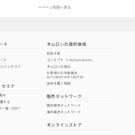
ページ先頭へ戻る
ート
オムロンの提供価値
目指す姿
ポート
コンセプト「i-Automation!」
ジャパンデスク
オムロンの強み
お客様との共創拠点
AUTOMATION CENTER
技術を磨く現場
・セミナ
案内
販売ネットワーク
講する
国内販売ネットワーク
ス一覧（PDF）
海外販売ネットワーク
オンラインストア