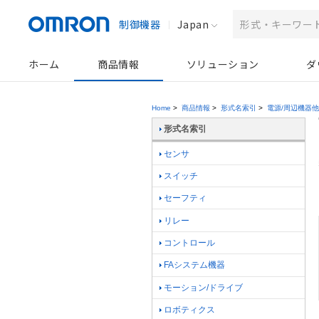
制御機器
Japan
ホーム
商品情報
ソリューション
ダ
Home
>
商品情報
>
形式名索引
>
電源/周辺機器他
形式名索引
センサ
スイッチ
セーフティ
リレー
コントロール
FAシステム機器
モーション/ドライブ
ロボティクス