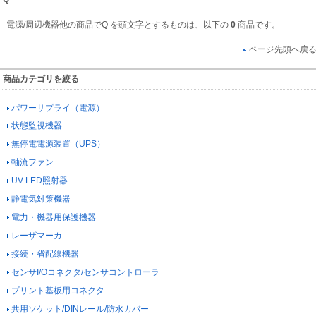
電源/周辺機器他の商品でQ を頭文字とするものは、以下の
0
商品です。
ページ先頭へ戻
商品カテゴリを絞る
パワーサプライ（電源）
状態監視機器
無停電電源装置（UPS）
軸流ファン
UV-LED照射器
静電気対策機器
電力・機器用保護機器
レーザマーカ
接続・省配線機器
センサI/Oコネクタ/センサコントローラ
プリント基板用コネクタ
共用ソケット/DINレール/防水カバー