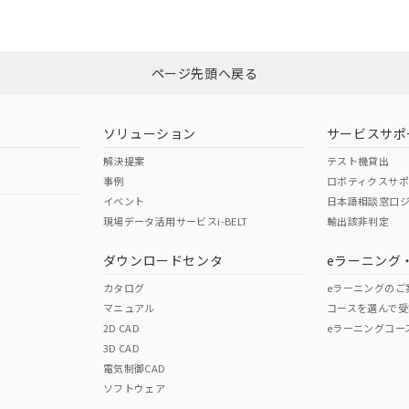
ページ先頭へ戻る
ソリューション
サービスサポ
解決提案
テスト機貸出
事例
ロボティクスサ
イベント
日本語相談窓口
現場データ活用サービスi-BELT
輸出該非判定
ダウンロードセンタ
eラーニング
カタログ
eラーニングのご
マニュアル
コースを選んで受
2D CAD
eラーニングコー
3D CAD
電気制御CAD
ソフトウェア