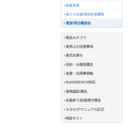
検査装置
省エネ支援/環境対策機器
電源/周辺機器他
商品カテゴリ
使用上の注意事項
形式名索引
目的・仕様別選定
改善・活用事例集
RoHS/REACH対応
規格認証/適合
生産終了品/推奨代替品
カタログ/マニュアル訂正
特設サイト