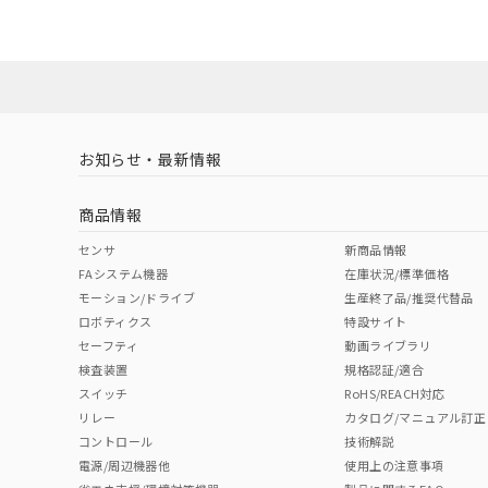
お知らせ・最新情報
商品情報
センサ
新商品情報
FAシステム機器
在庫状況/標準価格
モーション/ドライブ
生産終了品/推奨代替品
ロボティクス
特設サイト
セーフティ
動画ライブラリ
検査装置
規格認証/適合
スイッチ
RoHS/REACH対応
リレー
カタログ/マニュアル訂正
コントロール
技術解説
電源/周辺機器他
使用上の注意事項