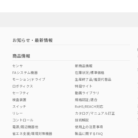
お知らせ・最新情報
商品情報
センサ
新商品情報
FAシステム機器
在庫状況/標準価格
モーション/ドライブ
生産終了品/推奨代替品
ロボティクス
特設サイト
セーフティ
動画ライブラリ
検査装置
規格認証/適合
スイッチ
RoHS/REACH対応
リレー
カタログ/マニュアル訂正
コントロール
技術解説
電源/周辺機器他
使用上の注意事項
省エネ支援/環境対策機器
製品に関するFAQ