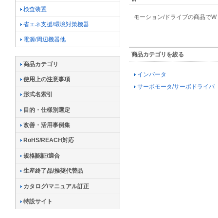
検査装置
モーション/ドライブの商品でW
省エネ支援/環境対策機器
電源/周辺機器他
商品カテゴリを絞る
商品カテゴリ
インバータ
使用上の注意事項
サーボモータ/サーボドライバ
形式名索引
目的・仕様別選定
改善・活用事例集
RoHS/REACH対応
規格認証/適合
生産終了品/推奨代替品
カタログ/マニュアル訂正
特設サイト