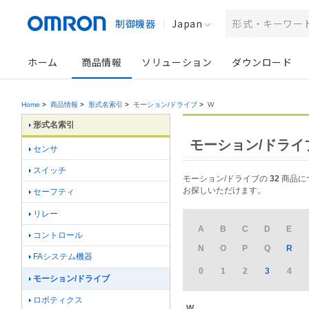
制御機器
Japan
ホーム
商品情報
ソリューション
ダウンロード
Home
>
商品情報
>
形式名索引
>
モーション/ドライブ
>
W
形式名索引
モーション/ドライブ
センサ
スイッチ
モーション/ドライブの
32
商品につ
お探しいただけます。
セーフティ
リレー
A
B
C
D
E
コントロール
N
O
P
Q
R
FAシステム機器
0
1
2
3
4
モーション/ドライブ
ロボティクス
W