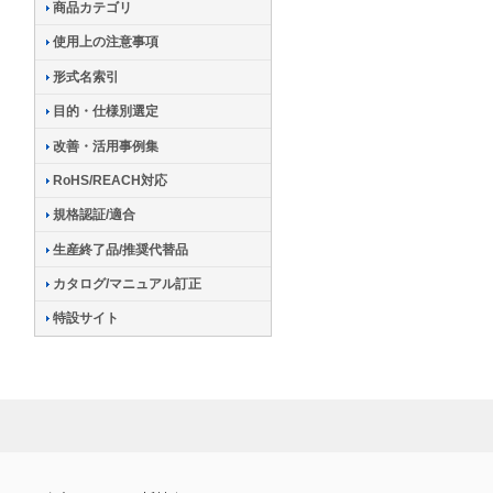
商品カテゴリ
使用上の注意事項
形式名索引
目的・仕様別選定
改善・活用事例集
RoHS/REACH対応
規格認証/適合
生産終了品/推奨代替品
カタログ/マニュアル訂正
特設サイト