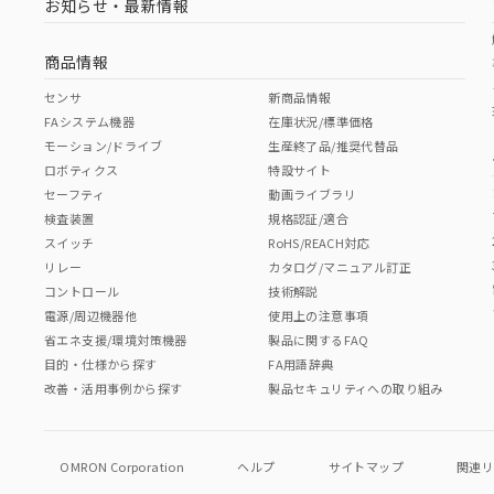
お知らせ・最新情報
商品情報
センサ
新商品情報
FAシステム機器
在庫状況/標準価格
モーション/ドライブ
生産終了品/推奨代替品
ロボティクス
特設サイト
セーフティ
動画ライブラリ
検査装置
規格認証/適合
スイッチ
RoHS/REACH対応
リレー
カタログ/マニュアル訂正
コントロール
技術解説
電源/周辺機器他
使用上の注意事項
省エネ支援/環境対策機器
製品に関するFAQ
目的・仕様から探す
FA用語辞典
改善・活用事例から探す
製品セキュリティへの取り組み
OMRON Corporation
ヘルプ
サイトマップ
関連