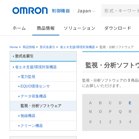
制御機器
Japan
ホーム
商品情報
ソリューション
ダウンロード
Home
>
商品情報
>
形式名索引
>
省エネ支援/環境対策機器
>
監視・分析ソフトウェア
形式名索引
監視・分析ソフトウ
省エネ支援/環境対策機器
電力監視
監視・分析ソフトウェアの
3
商品
にお探しいただけます。
EQUO環境センサ
データ収集機器
A
B
C
D
E
監視・分析ソフトウェア
N
O
P
Q
R
無線機器
0
1
2
3
4
クリーン機器