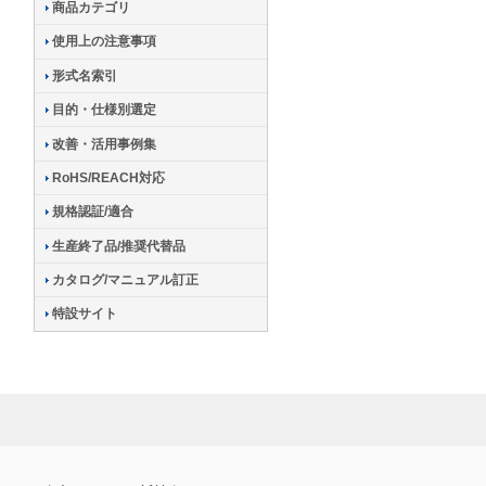
商品カテゴリ
使用上の注意事項
形式名索引
目的・仕様別選定
改善・活用事例集
RoHS/REACH対応
規格認証/適合
生産終了品/推奨代替品
カタログ/マニュアル訂正
特設サイト