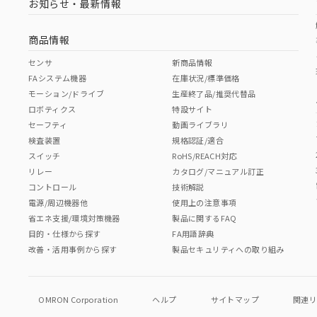
お知らせ・最新情報
商品情報
センサ
新商品情報
FAシステム機器
在庫状況/標準価格
モーション/ドライブ
生産終了品/推奨代替品
ロボティクス
特設サイト
セーフティ
動画ライブラリ
検査装置
規格認証/適合
スイッチ
RoHS/REACH対応
リレー
カタログ/マニュアル訂正
コントロール
技術解説
電源/周辺機器他
使用上の注意事項
省エネ支援/環境対策機器
製品に関するFAQ
目的・仕様から探す
FA用語辞典
改善・活用事例から探す
製品セキュリティへの取り組み
OMRON Corporation
ヘルプ
サイトマップ
関連