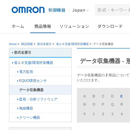
制御機器
Japan
ホーム
商品情報
ソリューション
ダウンロード
Home
>
商品情報
>
形式名索引
>
省エネ支援/環境対策機器
>
データ収集機器
形式名索引
データ収集機器 - 
省エネ支援/環境対策機器
電力監視
データ収集機器の
2
商品について、
いただけます。
EQUO環境センサ
データ収集機器
A
B
C
D
E
監視・分析ソフトウェア
N
O
P
Q
R
無線機器
0
1
2
3
4
クリーン機器