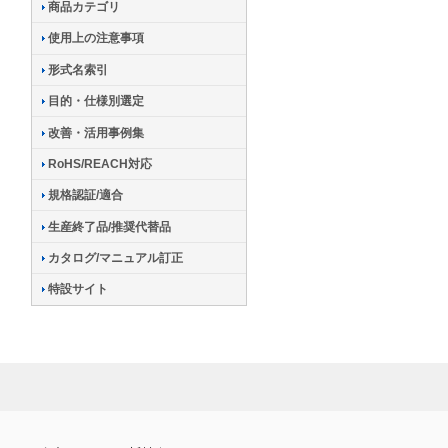
商品カテゴリ
使用上の注意事項
形式名索引
目的・仕様別選定
改善・活用事例集
RoHS/REACH対応
規格認証/適合
生産終了品/推奨代替品
カタログ/マニュアル訂正
特設サイト