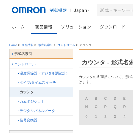
制御機器
Japan
ホーム
商品情報
ソリューション
ダウンロード
Home
>
商品情報
>
形式名索引
>
コントロール
>
カウンタ
形式名索引
カウンタ - 形式名
コントロール
温度調節器（デジタル調節計）
カウンタの
5
商品について、形式名
けます。
タイマ/タイムスイッチ
カウンタ
A
B
C
D
E
カムポジショナ
N
O
P
Q
R
デジタルパネルメータ
0
1
2
3
4
信号変換器