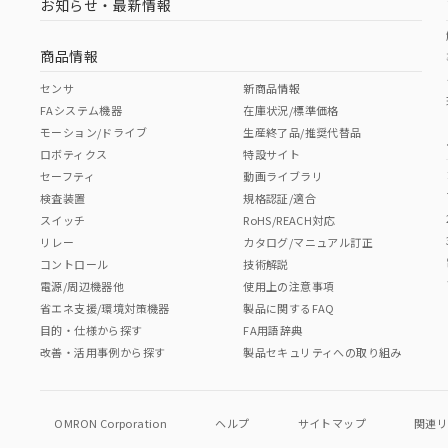
お知らせ・最新情報
商品情報
センサ
新商品情報
FAシステム機器
在庫状況/標準価格
モーション/ドライブ
生産終了品/推奨代替品
ロボティクス
特設サイト
セーフティ
動画ライブラリ
検査装置
規格認証/適合
スイッチ
RoHS/REACH対応
リレー
カタログ/マニュアル訂正
コントロール
技術解説
電源/周辺機器他
使用上の注意事項
省エネ支援/環境対策機器
製品に関するFAQ
目的・仕様から探す
FA用語辞典
改善・活用事例から探す
製品セキュリティへの取り組み
OMRON Corporation
ヘルプ
サイトマップ
関連