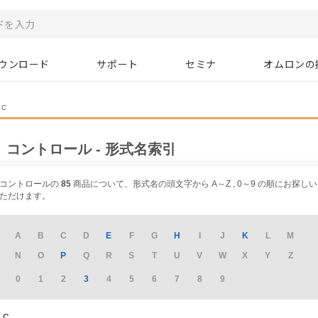
ウンロード
サポート
セミナ
オムロンの
C
コントロール - 形式名索引
コントロールの
85
商品について、形式名の頭文字から A～Z , 0～9 の順にお探しい
ただけます。
A
B
C
D
E
F
G
H
I
J
K
L
M
N
O
P
Q
R
S
T
U
V
W
X
Y
Z
0
1
2
3
4
5
6
7
8
9
C