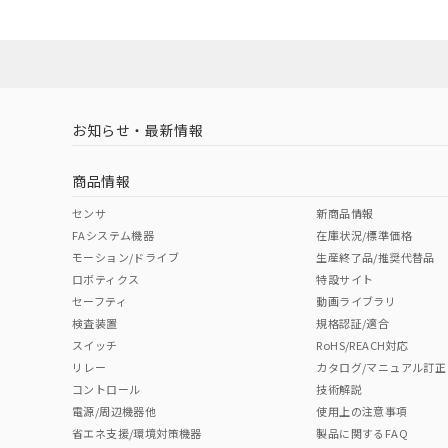
お知らせ・最新情報
商品情報
センサ
新商品情報
FAシステム機器
在庫状況/標準価格
モーション/ドライブ
生産終了品/推奨代替品
ロボティクス
特設サイト
セーフティ
動画ライブラリ
検査装置
規格認証/適合
スイッチ
RoHS/REACH対応
リレー
カタログ/マニュアル訂正
コントロール
技術解説
電源/周辺機器他
使用上の注意事項
省エネ支援/環境対策機器
製品に関するFAQ