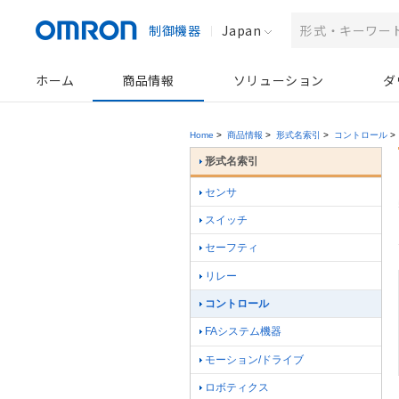
制御機器
Japan
ホーム
商品情報
ソリューション
ダ
Home
>
商品情報
>
形式名索引
>
コントロール
>
形式名索引
センサ
スイッチ
セーフティ
リレー
コントロール
FAシステム機器
モーション/ドライブ
ロボティクス