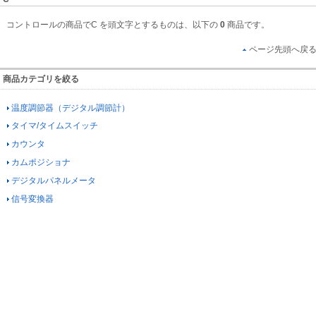
コントロールの商品でC を頭文字とするものは、以下の
0
商品です。
ページ先頭へ戻
商品カテゴリを絞る
温度調節器（デジタル調節計）
タイマ/タイムスイッチ
カウンタ
カムポジショナ
デジタルパネルメータ
信号変換器