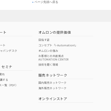
ページ先頭へ戻る
ート
オムロンの提供価値
目指す姿
ポート
コンセプト「i-Automation!」
ジャパンデスク
オムロンの強み
お客様との共創拠点
AUTOMATION CENTER
技術を磨く現場
・セミナ
案内
販売ネットワーク
講する
国内販売ネットワーク
ス一覧（PDF）
海外販売ネットワーク
オンラインストア