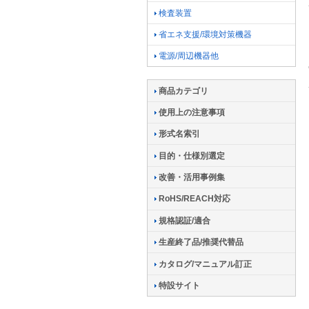
検査装置
省エネ支援/環境対策機器
電源/周辺機器他
商品カテゴリ
使用上の注意事項
形式名索引
目的・仕様別選定
改善・活用事例集
RoHS/REACH対応
規格認証/適合
生産終了品/推奨代替品
カタログ/マニュアル訂正
特設サイト