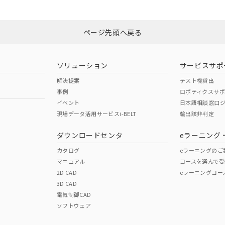
ページ先頭へ戻る
ソリューション
サービスサポ
解決提案
テスト機貸出
事例
ロボティクスサ
イベント
日本語相談窓口
現場データ活用サービスi-BELT
輸出該非判定
ダウンロードセンタ
eラーニング
カタログ
eラーニングのご
マニュアル
コースを選んで受
2D CAD
eラーニングコー
3D CAD
電気制御CAD
ソフトウェア