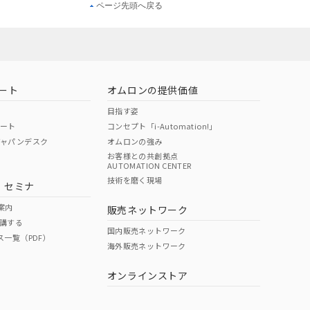
ページ先頭へ戻る
ート
オムロンの提供価値
目指す姿
ポート
コンセプト「i-Automation!」
ジャパンデスク
オムロンの強み
お客様との共創拠点
AUTOMATION CENTER
技術を磨く現場
・セミナ
案内
販売ネットワーク
講する
国内販売ネットワーク
ス一覧（PDF）
海外販売ネットワーク
オンラインストア