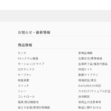
お知らせ・最新情報
商品情報
センサ
新商品情報
FAシステム機器
在庫状況/標準価格
モーション/ドライブ
生産終了品/推奨代替品
ロボティクス
特設サイト
セーフティ
動画ライブラリ
検査装置
規格認証/適合
スイッチ
RoHS/REACH対応
リレー
カタログ/マニュアル訂正
コントロール
技術解説
電源/周辺機器他
使用上の注意事項
省エネ支援/環境対策機器
製品に関するFAQ