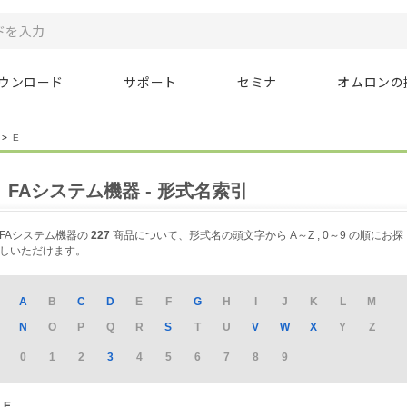
ウンロード
サポート
セミナ
オムロンの
>
E
FAシステム機器 - 形式名索引
FAシステム機器の
227
商品について、形式名の頭文字から A～Z , 0～9 の順にお探
しいただけます。
A
B
C
D
E
F
G
H
I
J
K
L
M
N
O
P
Q
R
S
T
U
V
W
X
Y
Z
0
1
2
3
4
5
6
7
8
9
E