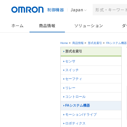
制御機器
Japan
ホーム
商品情報
ソリューション
ダ
Home
>
商品情報
>
形式名索引
>
FAシステム機器
形式名索引
センサ
スイッチ
セーフティ
リレー
コントロール
FAシステム機器
モーション/ドライブ
ロボティクス