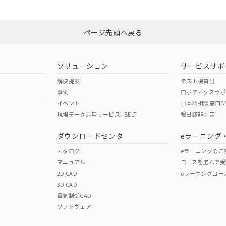
ページ先頭へ戻る
ソリューション
サービスサポ
解決提案
テスト機貸出
事例
ロボティクスサ
イベント
日本語相談窓口
現場データ活用サービスi-BELT
輸出該非判定
ダウンロードセンタ
eラーニング
カタログ
eラーニングのご
マニュアル
コースを選んで受
2D CAD
eラーニングコー
3D CAD
電気制御CAD
ソフトウェア