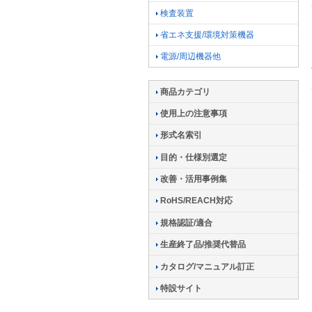
検査装置
省エネ支援/環境対策機器
電源/周辺機器他
商品カテゴリ
使用上の注意事項
形式名索引
目的・仕様別選定
改善・活用事例集
RoHS/REACH対応
規格認証/適合
生産終了品/推奨代替品
カタログ/マニュアル訂正
特設サイト