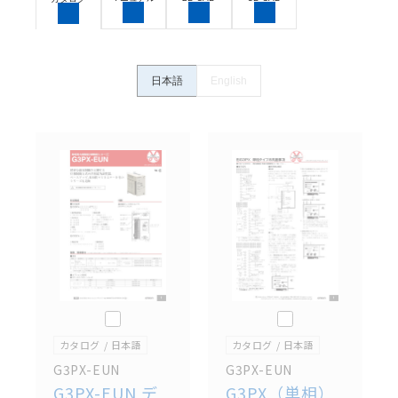
体の中で意図した用途に対して適切に配電・設置され
ていることを、必ず事前に確認してください。
カタログ/マニュアルに記載されているアプリケーショ
ン事例は参考用ですので、ご採用に際しては機器・装
日本語
English
置の機能や安全性をご確認のうえご使用ください。・
商品に接続される推奨機器等、現在では入手困難なも
のもそのまま記載しています。・誤字、脱字が含まれ
ている可能性がありますがご容赦ください。
記載されているサービス内容や連絡先等は作成当時の
ものであり、変更・改定させていただいている可能性
があります。改めて当サイトの掲載内容をご確認のう
え、ご用命下さいますようお願いいたします。
このカタログを選択
このカタログを選択
カタログ
日本語
カタログ
日本語
G3PX-EUN
G3PX-EUN
G3PX-EUN デ
G3PX（単相）