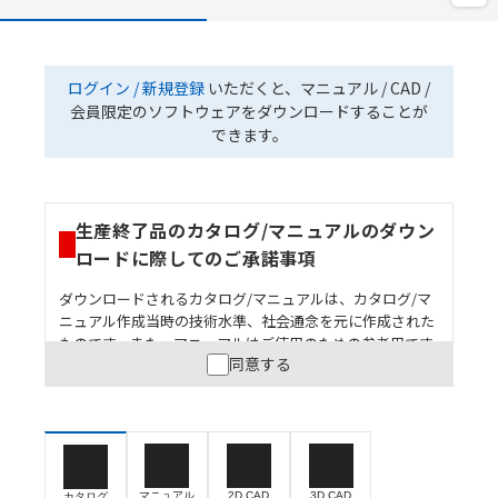
ログイン / 新規登録
いただくと、マニュアル / CAD /
会員限定のソフトウェアをダウンロードすることが
できます。
生産終了品のカタログ/マニュアルのダウン
ロードに際してのご承諾事項
ダウンロードされるカタログ/マニュアルは、カタログ/マ
ニュアル作成当時の技術水準、社会通念を元に作成された
ものです。また、マニュアルはご使用のための参考用です
同意する
ので、ご使用にあたっての安全性については十分にご配慮
ください。以下の内容をご承諾の上、ご利用ください。
お客様が本製品を人命や財産に重大な危険を及ぼすよ
うな用途に使用される場合には、システム全体として
危険を知らせたり、冗長設計により必要な安全性を確
保できるよう設計されていること、および本製品が全
マニュアル
2D CAD
3D CAD
カタログ