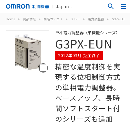
制御機器
Japan
Home
>
商品情報
>
商品カテゴリ
>
リレー
>
電力調整器
>
G3PX-EUN
単相電力調整器（単機能シリーズ）
G3PX-EUN
2012年03月 受注終了
精密な温度制御を実
現する位相制御方式
の単相電力調整器。
ベースアップ、長時
間ソフトスタート付
のシリーズも追加