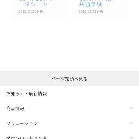
ータシート
共通事項
2012/03/31
更新
2012/03/31
更新
選択したファイルを一
0
ページ先頭へ戻る
括ダウンロード
選択可能容量：
0.0
MB /
100
MB
お知らせ・最新情報
リセット
商品情報
ソリューション
ダウンロードセンタ