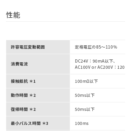
性能
許容電圧変動範囲
定格電圧の85～110％
DC24V：90mA以下、
消費電流
AC100V or AC200V：120
接触抵抗 ＊1
100mΩ以下
動作時間 ＊2
50ms以下
復帰時間 ＊2
50ms以下
最小パルス時間 ＊3
100ms