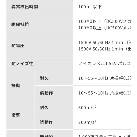
異常検出時間
100ms以下
100MΩ以上（DC500Vメ
絶縁抵抗
100MΩ以上（DC500Vメ
1500V 50/60Hz 1mi
耐電圧
1500V 50/60Hz 1min
耐ノイズ性
ノイズレベル1.5kV パルス幅5
耐久
10～55～10Hz 片振幅0.3
振動
誤動作
10～55～10Hz 片振幅0.3
耐久
500m/s
2
衝撃
誤動作
200m/s
2
機械的
1,000万ステップ以上（接点