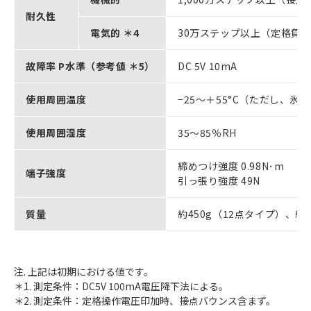
耐久性
電気的 ＊4
30万ステップ以上（定格負荷
故障率 P水準（参考値 ＊5）
DC 5V 10mA
使用周囲温度
−25～＋55°C（ただし、
使用周囲湿度
35～85％RH
締めつけ強度 0.98N･m
端子強度
引っ張り強度 49N
質量
約450g（12点タイプ）、約
注. 上記は初期における値です。
＊1. 測定条件：DC5V 100mA電圧降下法による。
＊2. 測定条件：定格操作電圧印加時、接点バウンス含まず。