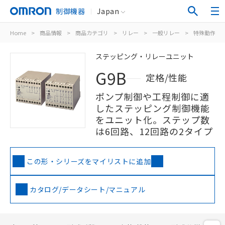
制御機器
Japan
Home
>
商品情報
>
商品カテゴリ
>
リレー
>
一般リレー
>
特殊動作用
ステッピング・リレーユニット
G9B
定格/性能
ポンプ制御や工程制御に適
したステッピング制御機能
をユニット化。ステップ数
は6回路、12回路の2タイプ
この形・シリーズをマイリストに追加
カタログ/データシート/マニュアル