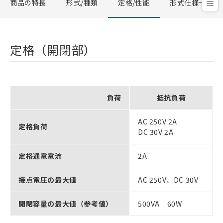
商品の特長
形式/種類
定格/性能
形式仕様一覧
定格（開閉部）
負荷
抵抗負荷
AC 250V 2A
定格負荷
DC 30V 2A
定格通電電流
2A
接点電圧の最大値
AC 250V、DC 30V
開閉容量の最大値（参考値）
500VA 60W