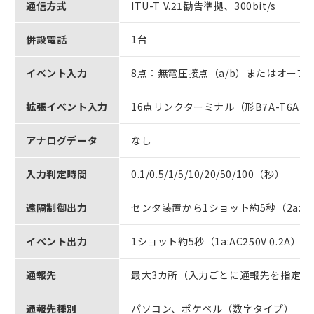
通信方式
ITU-T V.21勧告準拠、300bit/s
併設電話
1台
イベント入力
8点：無電圧接点（a/b）またはオープ
拡張イベント入力
16点リンクターミナル（形B7A-T6A1
アナログデータ
なし
入力判定時間
0.1/0.5/1/5/10/20/50/100（秒）
遠隔制御出力
センタ装置から1ショット約5秒（2a: AC25
イベント出力
1ショット約5秒（1a:AC250V 0.2A）
通報先
最大3カ所（入力ごとに通報先を指定可
通報先種別
パソコン、ポケベル（数字タイプ）