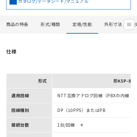
カタログ/データシート/マニュアル
商品の特長
形式/種類
定格/性能
外形寸法
仕様
形式
形K5P-8□
適用回線
NTT互換アナログ回線（PBXの内線：
回線種別
DP（10PPS）またはPB
接続台数
1台/回線 ＊