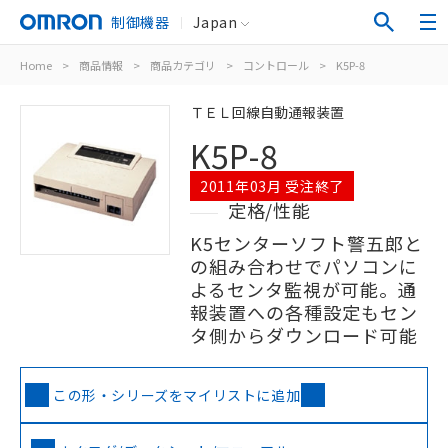
制御機器
Japan
Home
>
商品情報
>
商品カテゴリ
>
コントロール
>
K5P-8
ＴＥＬ回線自動通報装置
K5P-8
2011年03月 受注終了
定格/性能
K5センターソフト警五郎と
の組み合わせでパソコンに
よるセンタ監視が可能。通
報装置への各種設定もセン
タ側からダウンロード可能
この形・シリーズをマイリストに追加