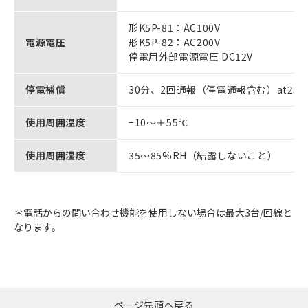
形K5P-81：AC100V
電源電圧
形K5P-82：AC200V
停電用外部電源電圧 DC12V
停電補償
30分、2回通報（停電通報含む）at23
使用周囲温度
−10～＋55℃
使用周囲湿度
35～85%RH（結露しないこと）
＊電話からの問い合わせ機能を使用しない場合は最大3台/回線と
なります。
ページ先頭へ戻る