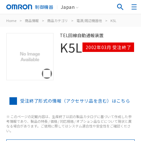
制御機器
Japan
Home
>
商品情報
>
商品カテゴリ
>
電源/周辺機器他
>
K5L
TEL回線自動通報装置
K5L
2002年03月 受注終了
受注終了形式の情報（アクセサリ品を含む）はこちら
※ このページの記載内容は、生産終了以前の製品カタログに基づいて作成した参
考情報であり、製品の特長 / 価格 / 対応規格 / オプション品などについて現状と異
なる場合があります。ご使用に際してはシステム適合性や安全性をご確認くださ
い。