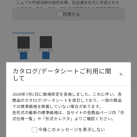
ニュアル作成当時の技術水準、社会通念を元に作成された
ものです。また、マニュアルはご使用のための参考用です
同意する
ので、ご使用にあたっての安全性については十分にご配慮
ください。以下の内容をご承諾の上、ご利用ください。
お客様が本製品を人命や財産に重大な危険を及ぼすよ
うな用途に使用される場合には、システム全体として
危険を知らせたり、冗長設計により必要な安全性を確
保できるよう設計されていること、および本製品が全
マニュアル
カタログ
体の中で意図した用途に対して適切に配電・設置され
ていることを、必ず事前に確認してください。
カタログ/データシートご利用に関
カタログ/マニュアルに記載されているアプリケーショ
して
ン事例は参考用ですので、ご採用に際しては機器・装
日本語
English
置の機能や安全性をご確認のうえご使用ください。・
商品に接続される推奨機器等、現在では入手困難なも
2026年7月1日に価格改定を実施しました。これに伴い、各
のもそのまま記載しています。・誤字、脱字が含まれ
商品のカタログ/データシートを改訂しており、一部の商品
ている可能性がありますがご容赦ください。
では標準価格を掲載していない場合があります。
記載されているサービス内容や連絡先等は作成当時の
各形式の最新の標準価格は、当サイトの各商品ページ内「形
ものであり、変更・改定させていただいている可能性
式仕様一覧」や「形式セレクタ」よりご確認ください。
があります。改めて当サイトの掲載内容をご確認のう
今後このメッセージを表示しない
え、ご用命下さいますようお願いいたします。