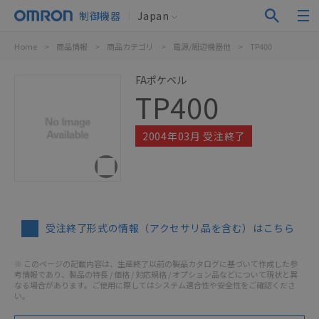
制御機器
Japan
Home
>
商品情報
>
商品カテゴリ
>
電源/周辺機器他
>
TP400
FAポケベル
TP400
2004年03月 受注終了
受注終了形式の情報（アクセサリ品を含む）はこちら
※ このページの記載内容は、生産終了以前の製品カタログに基づいて作成した参
考情報であり、製品の特長 / 価格 / 対応規格 / オプション品などについて現状と異
なる場合があります。ご使用に際してはシステム適合性や安全性をご確認くださ
い。