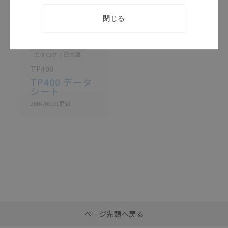
閉じる
このカタログを選択
カタログ
日本語
TP400
TP400 データ
シート
2004/03/31
更新
選択したファイルを一
0
ページ先頭へ戻る
括ダウンロード