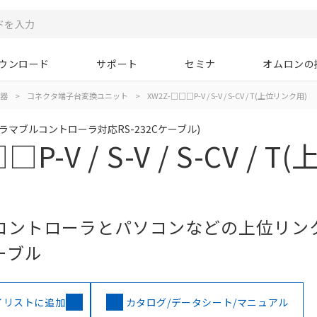
ウンロード
サポート
セミナ
オムロンの
器
>
コネクタ端子台変換ユニット
>
XW2Z-□□□P-V / S-V / S-CV / T(上位リンク用)
マブルコントローラ対応RS-232Cケーブル)
P-V / S-V / S-CV / T
コントローラとパソコンなどの上位リン
ーブル
イリストに追加
カタログ/データシート/マニュアル