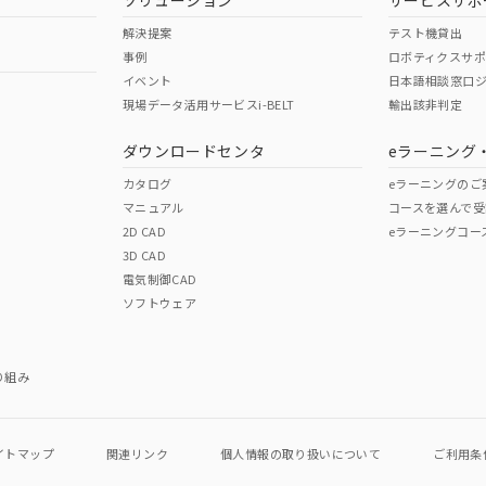
ソリューション
サービスサポ
解決提案
テスト機貸出
事例
ロボティクスサ
イベント
日本語相談窓口
現場データ活用サービスi-BELT
輸出該非判定
ダウンロードセンタ
eラーニング
カタログ
eラーニングのご
マニュアル
コースを選んで受
2D CAD
eラーニングコー
3D CAD
電気制御CAD
ソフトウェア
り組み
イトマップ
関連リンク
個人情報の
取り扱いについて
ご利用条