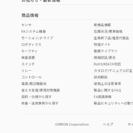
お知らせ・最新情報
商品情報
センサ
新商品情報
FAシステム機器
在庫状況/標準価格
モーション/ドライブ
生産終了品/推奨代替品
ロボティクス
特設サイト
セーフティ
動画ライブラリ
検査装置
規格認証/適合
スイッチ
RoHS/REACH対応
リレー
カタログ/マニュアル訂正
コントロール
技術解説
電源/周辺機器他
使用上の注意事項
省エネ支援/環境対策機器
製品に関するFAQ
目的・仕様から探す
FA用語辞典
改善・活用事例から探す
製品セキュリティへの取
OMRON Corporation
ヘルプ
サ