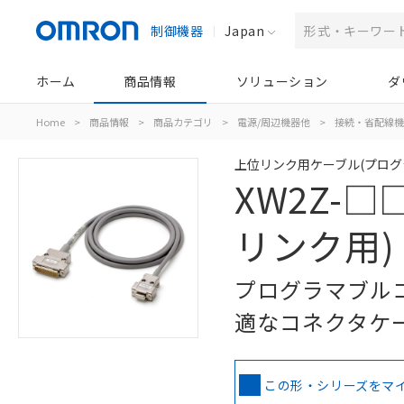
制御機器
Japan
ホーム
商品情報
ソリューション
ダ
Home
>
商品情報
>
商品カテゴリ
>
電源/周辺機器他
>
接続・省配線機
上位リンク用ケーブル(プログラ
XW2Z-□□□
リンク用)
プログラマブル
適なコネクタケ
この形・シリーズをマ