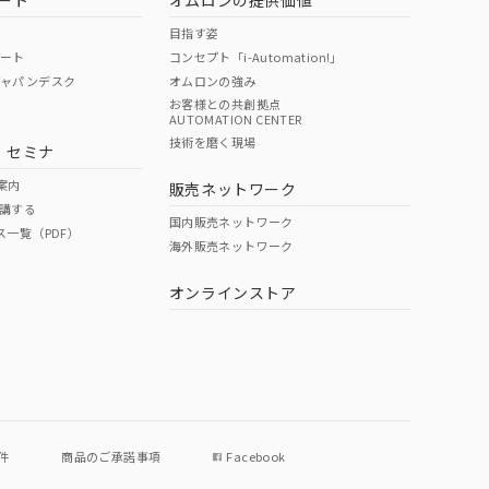
ート
オムロンの提供価値
目指す姿
ポート
コンセプト「i-Automation!」
ジャパンデスク
オムロンの強み
お客様との共創拠点
AUTOMATION CENTER
技術を磨く現場
・セミナ
案内
販売ネットワーク
講する
国内販売ネットワーク
ス一覧（PDF）
海外販売ネットワーク
オンラインストア
件
商品のご承諾事項
Facebook