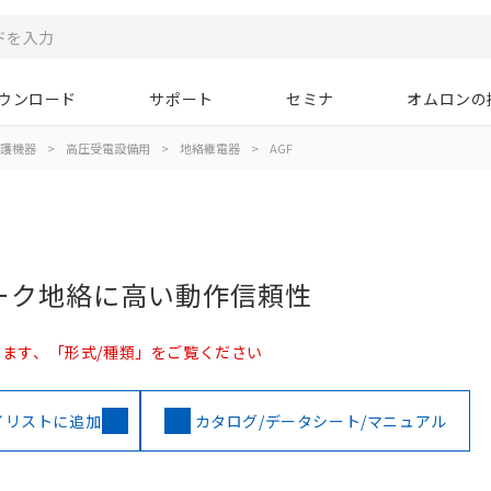
ウンロード
サポート
セミナ
オムロンの
護機器
>
高圧受電設備用
>
地絡継電器
>
AGF
ーク地絡に高い動作信頼性
ます、「形式/種類」をご覧ください
イリストに追加
カタログ/データシート/マニュアル