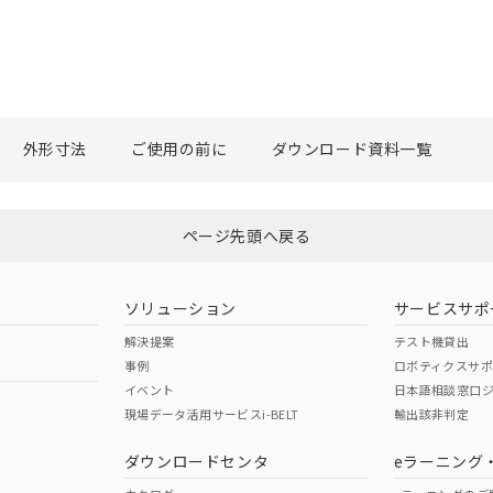
外形寸法
ご使用の前に
ダウンロード資料一覧
ページ先頭へ戻る
ソリューション
サービスサポ
解決提案
テスト機貸出
事例
ロボティクスサ
イベント
日本語相談窓口
現場データ活用サービスi-BELT
輸出該非判定
ダウンロードセンタ
eラーニング