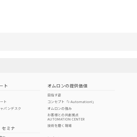
ート
オムロンの提供価値
目指す姿
ポート
コンセプト「i-Automation!」
ジャパンデスク
オムロンの強み
お客様との共創拠点
AUTOMATION CENTER
技術を磨く現場
・セミナ