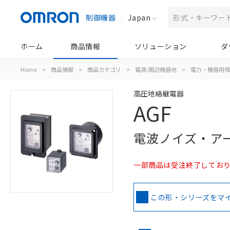
制御機器
Japan
ホーム
商品情報
ソリューション
ダ
Home
>
商品情報
>
商品カテゴリ
>
電源/周辺機器他
>
電力・機器用保
高圧地絡継電器
AGF
電波ノイズ・ア
一部商品は受注終了しており
この形・シリーズをマ