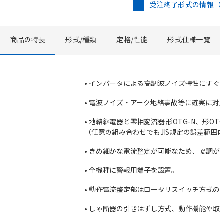
受注終了形式の情報
商品の特長
形式/種類
定格/性能
形式仕様一覧
• インバータによる高調波ノイズ特性にす
• 電波ノイズ・アーク地絡事故等に確実に対
• 地絡継電器と零相変流器 形OTG-N、形
（任意の組み合わせでもJIS規定の誤差範
• きめ細かな電流整定が可能なため、協調
• 全機種に警報用端子を設置。
• 動作電流整定部はロータリスイッチ方式
• しゃ断器の引きはずし方式、動作機能や