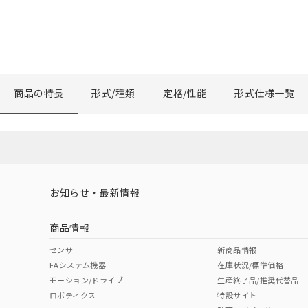
商品の特長
形式/種類
定格/性能
形式仕様一覧
お知らせ・最新情報
商品情報
センサ
新商品情報
FAシステム機器
在庫状況/標準価格
モーション/ドライブ
生産終了品/推奨代替品
ロボティクス
特設サイト