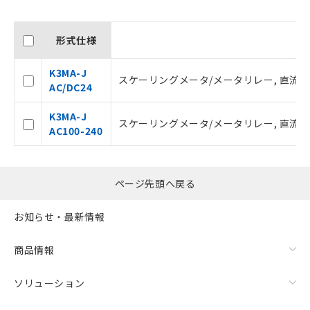
記載している更新日時点での社内デー
タに基づき作成されるものであり、閲
記
説明
形式仕様
覧された時点での実際の在庫および標
号
準価格とは異なる場合があることをご
了承ください。
K3MA-J
スケーリングメータ/メータリレー, 直流電圧/
○
一定数以上の在庫あり
正式な納期状況および標準価格はお客
AC/DC24
様のお取引先、またはお客様担当のオ
ムロン制御機器販売店・当社販売員に
△
一定数には満たないが在庫あり
K3MA-J
スケーリングメータ/メータリレー, 直流電圧/
ご相談ください。
AC100-240
オムロン制御機器販売店や当社販売拠
－
在庫なし(最新の在庫状況につ
点は「
販売ネットワーク
」をご確認
いては、お客様のお取引先、ま
ください。
たはお客様担当のオムロン制御
ページ先頭へ戻る
在庫状況および標準価格結果を当社の
機器販売店・当社販売員にご確
事前の承諾なく第三者に漏洩または開
認ください)
お知らせ・最新情報
示しないようお願いします。
マイパーツ機能（部品リスト作成サー
空
受注生産機種、また在庫状況の
ビス）をご利用いただくには、I-Web
商品情報
白
情報を公開していない機種
メンバーズにご登録されている必要が
あります。
ソリューション
お客様が当ウェブサイト上で当社にご
登録された部品リストについて、当社