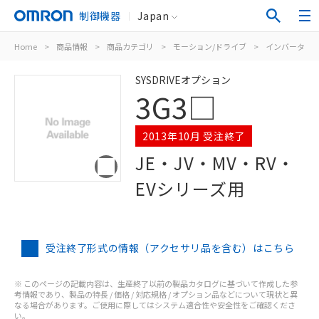
制御機器
Japan
Home
>
商品情報
>
商品カテゴリ
>
モーション/ドライブ
>
インバータ
>
SYSDRIVEオプション
3G3□
2013年10月 受注終了
JE・JV・MV・RV・
EVシリーズ用
受注終了形式の情報（アクセサリ品を含む）はこちら
※ このページの記載内容は、生産終了以前の製品カタログに基づいて作成した参
考情報であり、製品の特長 / 価格 / 対応規格 / オプション品などについて現状と異
なる場合があります。ご使用に際してはシステム適合性や安全性をご確認くださ
い。