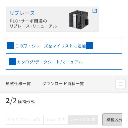
この形・シリーズをマイリストに追加
ご利用条件
カタログ/データシート/マニュアル
以下の条件をお読みいただき、同意のうえ
ご利用ください。
形式仕様一覧
ダウンロード資料一覧
本サービスは、当社制御機器事業取扱
商品の当社在庫状況および標準価格(税
2
/
2
候補形式
抜)を提供させていただくものです。
当社制御機器事業取扱商品の中には、
本サービスの対象外となる商品もある
マイリストに追加
Excel出力
カートに追加
ことをご了承ください。
在庫状況および標準価格照会結果は、