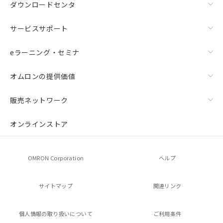
ダウンロードセンタ
および当社の共同利用者が、当社の製
品・サービスに関するお客様との取
引・商談に必要な範囲で利用すること
サービスサポート
をご了承ください。
※当社の共同利用者とは、
"個人情報
eラーニング・セミナ
の共同利用に関して"
の「1.共同利
用者の範囲」に記載されている法人を
オムロンの提供価値
指します。
販売ネットワーク
オンラインストア
OMRON Corporation
ヘルプ
サイトマップ
関連リンク
個人情報の
取り扱いについて
ご利用条件