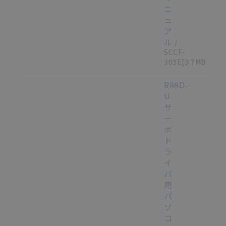
ニ
ュ
ア
ル
/
SCCF-
303E
[3.7MB]
R88D-
U
サ
ー
ボ
ド
ラ
イ
バ
用
パ
ソ
コ