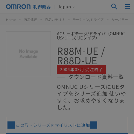
制御機器
Japan
Home
>
商品情報
>
商品カテゴリ
>
モーション/ドライブ
>
サーボモータ/
ACサーボモータ/ドライバ（OMNUC
Uシリーズ UEタイプ）
R88M-UE /
R88D-UE
2004年03月 受注終了
ダウンロード資料一覧
OMNUC UシリーズにUEタ
イプをシリーズ追加 使いや
すく、お求めやすくなりま
した。
この形・シリーズをマイリストに追加