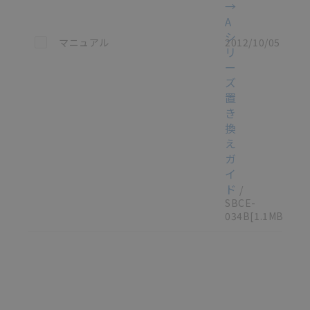
→
A
シ
この資料を選択
マニュアル
2012/10/05
リ
ー
ズ
置
き
換
え
ガ
イ
ド
/
SBCE-
034B
[1.1MB]