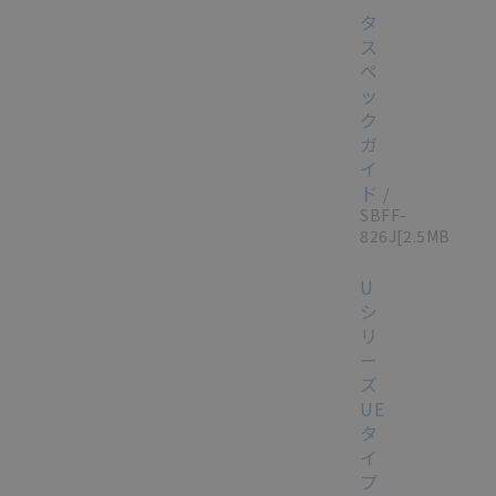
タ
ス
ペ
ッ
ク
ガ
イ
ド
/
SBFF-
826J
[2.5MB]
U
シ
リ
ー
ズ
UE
タ
イ
プ