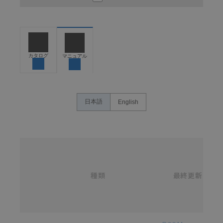
ください。以下の内容をご承諾の上、ご利用ください。
お客様が本製品を人命や財産に重大な危険を及ぼすよ
うな用途に使用される場合には、システム全体として
危険を知らせたり、冗長設計により必要な安全性を確
保できるよう設計されていること、および本製品が全
カタログ
マニュアル
体の中で意図した用途に対して適切に配電・設置され
ていることを、必ず事前に確認してください。
カタログ/マニュアルに記載されているアプリケーショ
ン事例は参考用ですので、ご採用に際しては機器・装
日本語
English
置の機能や安全性をご確認のうえご使用ください。・
商品に接続される推奨機器等、現在では入手困難なも
のもそのまま記載しています。・誤字、脱字が含まれ
ている可能性がありますがご容赦ください。
名
称
記載されているサービス内容や連絡先等は作成当時の
/
ものであり、変更・改定させていただいている可能性
カ
種類
タ
最終更新
があります。改めて当サイトの掲載内容をご確認のう
選択
ロ
え、ご用命下さいますようお願いいたします。
グ
番
号
各種マニュアル・テクニカルガイド・取扱説明書のダウンロード