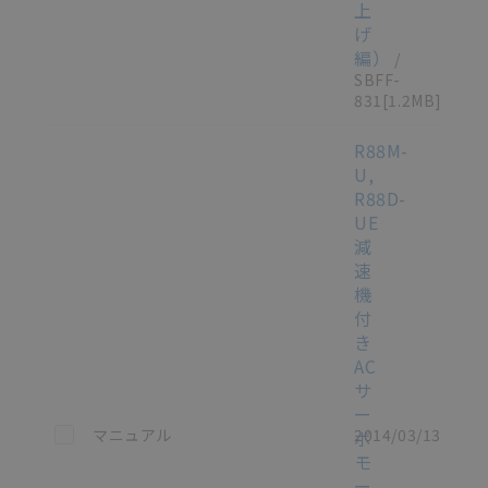
上
げ
編）
/
SBFF-
831
[1.2MB]
R88M-
U,
R88D-
UE
減
速
機
付
き
AC
サ
ー
この資料を選択
マニュアル
2014/03/13
ボ
モ
ー