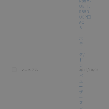
R88M-
UE□,
R88D-
UEP□
AC
サ
ー
ボ
モ
ー
タ/
ド
ラ
この資料を選択
マニュアル
2012/10/05
イ
バ
ユ
ー
ザ
ー
ズ
マ