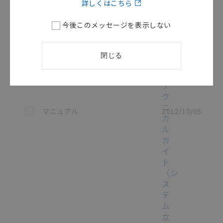
詳しくはこちら
サ
ー
今後このメッセージを表示しない
ボ
シ
ス
閉じる
テ
ム
テ
ク
ニ
この資料を選択
マニュアル
2012/10/05
カ
ル
ガ
イ
ド
（シ
ス
テ
ム
立