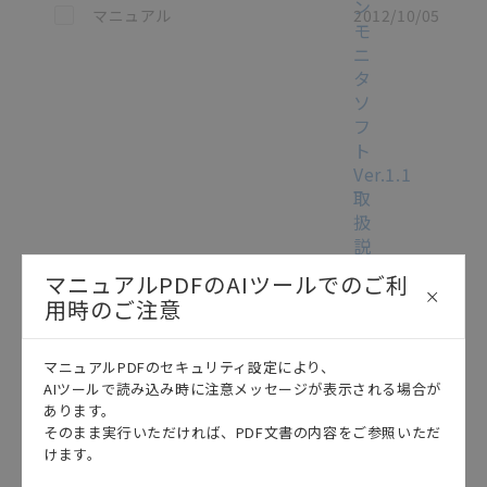
ン
この資料を選択
マニュアル
2012/10/05
モ
ニ
タ
ソ
フ
ト
Ver.1.1
取
扱
説
明
マニュアルPDFのAIツールでのご利
書
/
用時のご注意
SBFF-
833D
[3.8MB]
マニュアルPDFのセキュリティ設定により、
R88D-
AIツールで読み込み時に注意メッセージが表示される場合が
U/-
あります。
H/-
そのまま実行いただければ、PDF文書の内容をご参照いただ
けます。
M/-
R