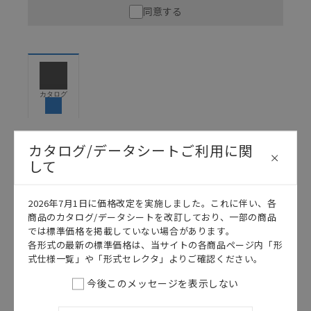
同意する
ので、ご使用にあたっての安全性については十分にご配慮
ください。以下の内容をご承諾の上、ご利用ください。
お客様が本製品を人命や財産に重大な危険を及ぼすよ
うな用途に使用される場合には、システム全体として
危険を知らせたり、冗長設計により必要な安全性を確
保できるよう設計されていること、および本製品が全
カタログ
体の中で意図した用途に対して適切に配電・設置され
ていることを、必ず事前に確認してください。
カタログ/マニュアルに記載されているアプリケーショ
カタログ/データシートご利用に関
ン事例は参考用ですので、ご採用に際しては機器・装
日本語
English
して
置の機能や安全性をご確認のうえご使用ください。・
商品に接続される推奨機器等、現在では入手困難なも
のもそのまま記載しています。・誤字、脱字が含まれ
2026年7月1日に価格改定を実施しました。これに伴い、各
ている可能性がありますがご容赦ください。
商品のカタログ/データシートを改訂しており、一部の商品
では標準価格を掲載していない場合があります。
記載されているサービス内容や連絡先等は作成当時の
各形式の最新の標準価格は、当サイトの各商品ページ内「形
ものであり、変更・改定させていただいている可能性
式仕様一覧」や「形式セレクタ」よりご確認ください。
があります。改めて当サイトの掲載内容をご確認のう
え、ご用命下さいますようお願いいたします。
今後このメッセージを表示しない