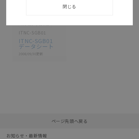
閉じる
このカタログを選択
カタログ
日本語
ITNC-SGB01
ITNC-SGB01
データシート
2008/09/30
更新
選択したファイルを一
0
ページ先頭へ戻る
括ダウンロード
選択可能容量：
0.0
MB /
100
MB
お知らせ・最新情報