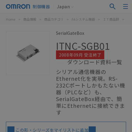
制御機器
Japan
Home
>
商品情報
>
商品カテゴリ
>
FAシステム機器
>
ＩＴ商品群
>
IT
SerialGateBox
ITNC-SGB01
2008年09月 受注終了
ダウンロード資料一覧
シリアル通信機器の
Ethernet化を実現。RS-
232Cポートしかもたない機
器（PLCなど）も、
SerialGateBox経由で、簡
単にEthernetに接続できま
す
この形・シリーズをマイリストに追加