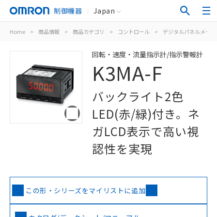
制御機器
Japan
Home
>
商品情報
>
商品カテゴリ
>
コントロール
>
デジタルパネルメータ
回転・速度・流量指示計/指示警報計
K3MA-F
バックライト2色
LED(赤/緑)付き。ネ
ガLCD表示で高い視
認性を実現
この形・シリーズをマイリストに追加