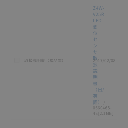
Z4W-
V25R
LED
変
位
セ
ン
サ
取
この資料を選択
取扱説明書（現品票）
2017/02/08
扱
説
明
書
（日/
英
語）
/
0660465-
4E
[2.1MB]