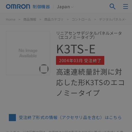
制御機器
Japan
Home
>
商品情報
>
商品カテゴリ
>
コントロール
>
デジタルパネルメータ
リニアセンサデジタルパネルメータ
（エコノミータイプ）
K3TS-E
2004年03月 受注終了
高速連続量計測に対
応した形K3TSのエコ
ノミータイプ
受注終了形式の情報（アクセサリ品を含む）はこちら