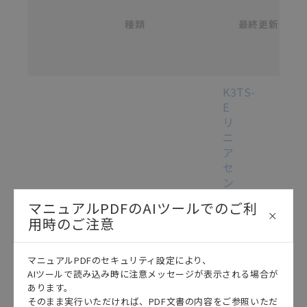
/
ものであり、変更・改定させていただいている可能性
カ
種類
タ
最終更新
があります。改めて当サイトの掲載内容をご確認のう
選択
ロ
え、ご用命下さいますようお願いいたします。
グ
番
号
各種マニュアル・テクニカルガイド・取扱説明書のダウンロード
K3TS-
E
リ
ニ
ア
セ
ン
サ
マニュアルPDFのAIツールでのご利
デ
用時のご注意
ジ
タ
ル
マニュアルPDFのセキュリティ設定により、
パ
AIツールで読み込み時に注意メッセージが表示される場合が
ネ
あります。
そのまま実行いただければ、PDF文書の内容をご参照いただ
ル