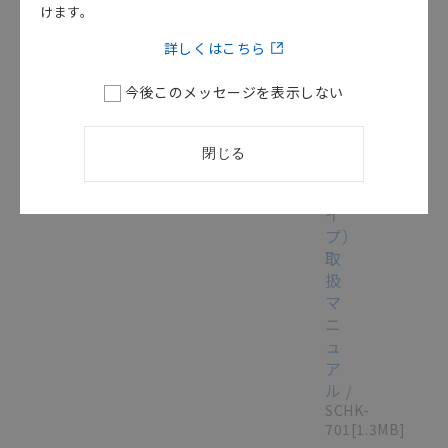
けます。
メ
ー
詳しくはこちら
この資料を選択
マニュアル
2012/10/05
タ
（エ
今後このメッセージを表示しない
コ
ノ
ミ
閉じる
ー
タ
イ
プ）
取
扱
マ
ニ
ュ
ア
ル
/
SCHK-
701
[1.3MB]