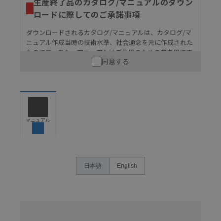
生産終了品のカタログ/マニュアルのダウン
ロードに際してのご承諾事項
ダウンロードされるカタログ/マニュアルは、カタログ/マ
ニュアル作成当時の技術水準、社会通念を元に作成された
ものです。また、マニュアルはご使用のための参考用です
同意する
ので、ご使用にあたっての安全性については十分にご配慮
ください。以下の内容をご承諾の上、ご利用ください。
お客様が本製品を人命や財産に重大な危険を及ぼすよ
うな用途に使用される場合には、システム全体として
危険を知らせたり、冗長設計により必要な安全性を確
保できるよう設計されていること、および本製品が全
マニュアル
体の中で意図した用途に対して適切に配電・設置され
ていることを、必ず事前に確認してください。
カタログ/マニュアルに記載されているアプリケーショ
ン事例は参考用ですので、ご採用に際しては機器・装
日本語
English
置の機能や安全性をご確認のうえご使用ください。・
商品に接続される推奨機器等、現在では入手困難なも
のもそのまま記載しています。・誤字、脱字が含まれ
ている可能性がありますがご容赦ください。
名
称
記載されているサービス内容や連絡先等は作成当時の