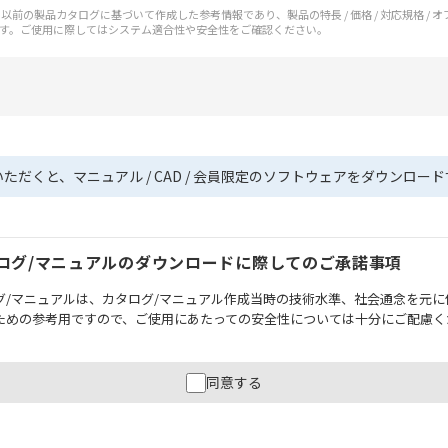
前の製品カタログに基づいて作成した参考情報であり、製品の特長 / 価格 / 対応規格 / 
す。ご使用に際してはシステム適合性や安全性をご確認ください。
いただくと、マニュアル / CAD / 会員限定のソフトウェアをダウンロー
ログ/マニュアルのダウンロードに際してのご承諾事項
グ/マニュアルは、カタログ/マニュアル作成当時の技術水準、社会通念を元に
ための参考用ですので、ご使用にあたっての安全性については十分にご配慮く
財産に重大な危険を及ぼすような用途に使用される場合には、システム全体
同意する
性を確保できるよう設計されていること、および本製品が全体の中で意図し
必ず事前に確認してください。
記載されているアプリケーション事例は参考用ですので、ご採用に際しては機