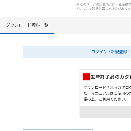
※ このページの記載内容は、生産終了以
どについて現状と異なる場合がありま
ダウンロード資料一覧
ログイン / 新規登録
生産終了品のカタ
ダウンロードされるカタロ
た、マニュアルはご使用の
諾の上、ご利用ください。
お客様が本製品を人命や
長設計により必要な安全
設置されていることを、
カタログ/マニュアルに