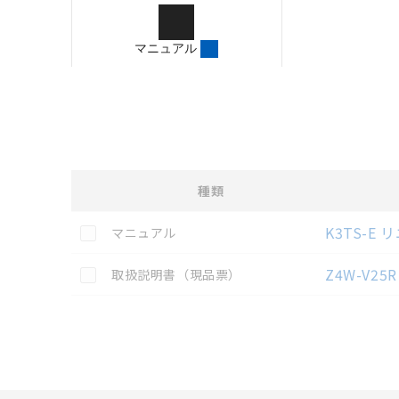
ご確認のうえご使用くだ
字が含まれている可能性
マニュアル
記載されているサービス
サイトの掲載内容をご確
種類
選択
各種マニュアル・テクニカルガイド・取扱説明書のダウン
この資料を選択
K3TS-
マニュアル
この資料を選択
Z4W-V2
取扱説明書（現品票）