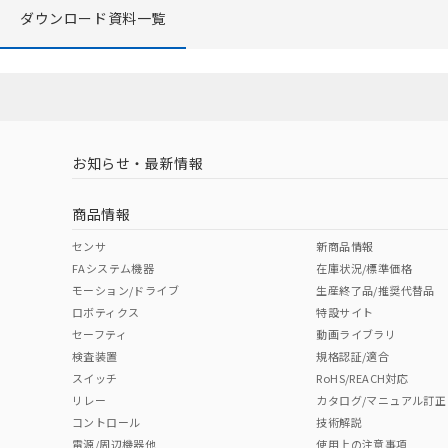
ダウンロード資料一覧
お知らせ・最新情報
商品情報
センサ
新商品情報
FAシステム機器
在庫状況/標準価格
モーション/ドライブ
生産終了品/推奨代替品
ロボティクス
特設サイト
セーフティ
動画ライブラリ
検査装置
規格認証/適合
スイッチ
RoHS/REACH対応
リレー
カタログ/マニュアル訂正
コントロール
技術解説
電源/周辺機器他
使用上の注意事項