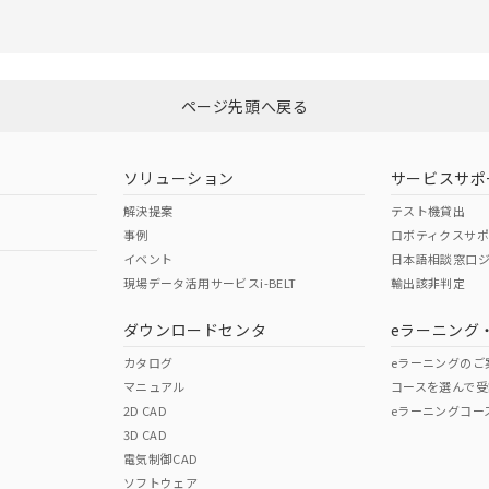
選択したファイルを一括ダウンロード
0
選択可能容量：
0.0
MB /
100
MB
ページ先頭へ戻る
ソリューション
サービスサポ
解決提案
テスト機貸出
事例
ロボティクスサ
イベント
日本語相談窓口
現場データ活用サービスi-BELT
輸出該非判定
ダウンロードセンタ
eラーニング
カタログ
eラーニングのご
マニュアル
コースを選んで受
2D CAD
eラーニングコー
3D CAD
電気制御CAD
ソフトウェア