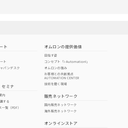
リセット
ート
オムロンの提供価値
目指す姿
ポート
コンセプト「i-Automation!」
ジャパンデスク
オムロンの強み
お客様との共創拠点
AUTOMATION CENTER
技術を磨く現場
・セミナ
案内
販売ネットワーク
講する
国内販売ネットワーク
ス一覧（PDF）
海外販売ネットワーク
オンラインストア