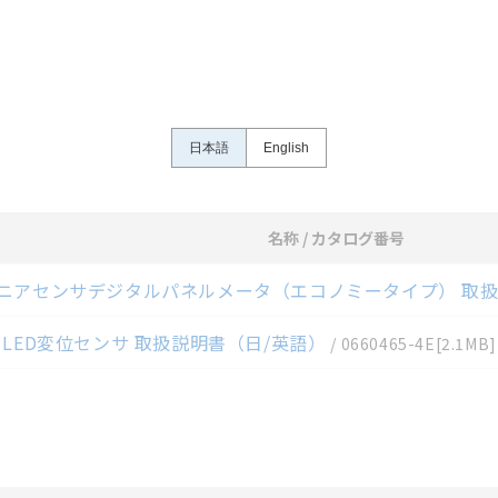
さい。・商品に接続される推奨機器等、現在では入手困難なものもそのまま
がありますがご容赦ください。
内容や連絡先等は作成当時のものであり、変更・改定させていただいている
認のうえ、ご用命下さいますようお願いいたします。
日本語
English
名称 / カタログ番号
ロード資料一覧
E リニアセンサデジタルパネルメータ（エコノミータイプ） 取
5R LED変位センサ 取扱説明書（日/英語）
/
0660465-4E
[2.1MB]