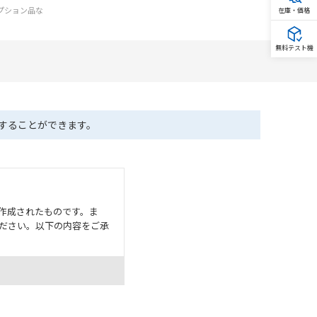
オプション品な
在庫・価格
無料テスト機
ドすることができます。
作成されたものです。ま
ださい。以下の内容をご承
として危険を知らせたり、冗
た用途に対して適切に配電・
器・装置の機能や安全性を