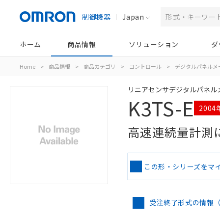
制御機器
Japan
ホーム
商品情報
ソリューション
ダ
Home
>
商品情報
>
商品カテゴリ
>
コントロール
>
デジタルパネルメ
リニアセンサデジタルパネル
K3TS-E
200
高速連続量計測に
この形・シリーズをマ
受注終了形式の情報