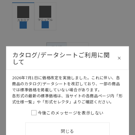
お客様が本製品を人命や財産に重大な危険を及ぼすよ
うな用途に使用される場合には、システム全体として
危険を知らせたり、冗長設計により必要な安全性を確
保できるよう設計されていること、および本製品が全
マニュアル
カタログ
体の中で意図した用途に対して適切に配電・設置され
ていることを、必ず事前に確認してください。
カタログ/マニュアルに記載されているアプリケーショ
ン事例は参考用ですので、ご採用に際しては機器・装
日本語
English
置の機能や安全性をご確認のうえご使用ください。・
カタログ/データシートご利用に関
商品に接続される推奨機器等、現在では入手困難なも
して
のもそのまま記載しています。・誤字、脱字が含まれ
ている可能性がありますがご容赦ください。
2026年7月1日に価格改定を実施しました。これに伴い、各
記載されているサービス内容や連絡先等は作成当時の
商品のカタログ/データシートを改訂しており、一部の商品
ものであり、変更・改定させていただいている可能性
では標準価格を掲載していない場合があります。
があります。改めて当サイトの掲載内容をご確認のう
各形式の最新の標準価格は、当サイトの各商品ページ内「形
え、ご用命下さいますようお願いいたします。
式仕様一覧」や「形式セレクタ」よりご確認ください。
今後このメッセージを表示しない
このカタログを選択
閉じる