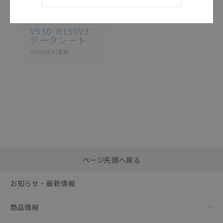
カタログ
日本語
V530-R150V3
V530-R150V3
データシート
2006/03/31
更新
選択したファイルを一
0
ページ先頭へ戻る
括ダウンロード
選択可能容量：
0.0
MB /
100
MB
お知らせ・最新情報
リセット
商品情報