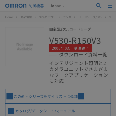
制御機器
Japan
Home
>
商品情報
>
商品カテゴリ
>
センサ
>
コードリーダ/OCR
>
V530
固定型2次元コードリーダ
V530-R150V3
2006年03月 受注終了
ダウンロード資料一覧
インテリジェント照明と2
カメラユニットでさまざま
なワークアプリケーション
に対応
この形・シリーズをマイリストに追加
カタログ/データシート/マニュアル