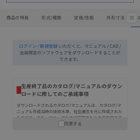
商品の特長
形式/種類
定格/性能
外形寸法
ログイン / 新規登録
いただくと、マニュアル / CAD /
会員限定のソフトウェアをダウンロードすることが
できます。
生産終了品のカタログ/マニュアルのダウン
ロードに際してのご承諾事項
ダウンロードされるカタログ/マニュアルは、カタログ/マ
ニュアル作成当時の技術水準、社会通念を元に作成された
ものです。また、マニュアルはご使用のための参考用です
同意する
ので、ご使用にあたっての安全性については十分にご配慮
ください。以下の内容をご承諾の上、ご利用ください。