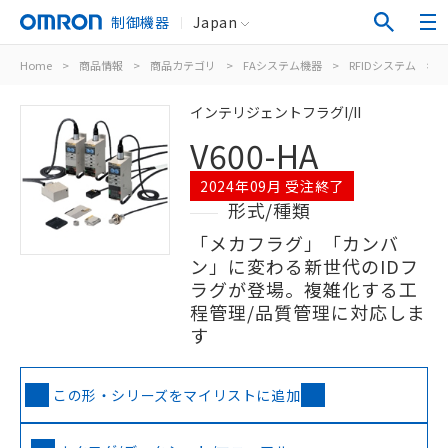
制御機器
Japan
Home
>
商品情報
>
商品カテゴリ
>
FAシステム機器
>
RFIDシステム
>
インテリジェントフラグI/II
V600-HA
2024年09月 受注終了
形式/種類
「メカフラグ」「カンバ
ン」に変わる新世代のIDフ
ラグが登場。複雑化する工
程管理/品質管理に対応しま
す
この形・シリーズをマイリストに追加