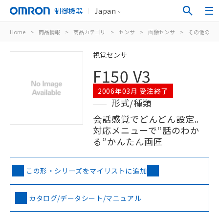
制御機器
Japan
Home
>
商品情報
>
商品カテゴリ
>
センサ
>
画像センサ
>
その他の画
視覚センサ
F150 V3
2006年03月 受注終了
形式/種類
会話感覚でどんどん設定。
対応メニューで“話のわか
る”かんたん画匠
この形・シリーズをマイリストに追加
カタログ/データシート/マニュアル