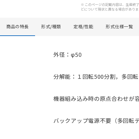
※ このページの記載内容は、生産終了以
どについて現状と異なる場合がありま
商品の特長
形式/種類
定格/性能
形式仕様一覧
外径：φ50
分解能：１回転500分割，多回転-
機器組み込み時の原点合わせが
バックアップ電源不要（多回転