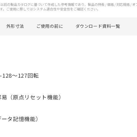
前の製品カタログに基づいて作成した参考情報であり、製品の特長 / 価格 / 対応規格 / 
す。ご使用に際してはシステム適合性や安全性をご確認ください。
外形寸法
ご使用の前に
ダウンロード資料一覧
128～127回転
容易（原点リセット機能）
データ記憶機能）