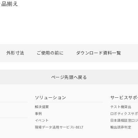
を品揃え
外形寸法
ご使用の前に
ダウンロード資料一覧
ページ先頭へ戻る
ソリューション
サービスサポ
解決提案
テスト機貸出
事例
ロボティクスサ
イベント
日本語相談窓口
現場データ活用サービスi-BELT
輸出該非判定