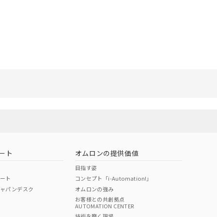
ート
オムロンの提供価値
目指す姿
ポート
コンセプト「i-Automation!」
ジャパンデスク
オムロンの強み
お客様との共創拠点
AUTOMATION CENTER
技術を磨く現場