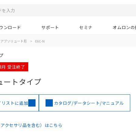
ウンロード
サポート
セミナ
オムロンの
アブソリュート形
>
E6C-N
プ
03月 受注終了
ュートタイプ
イリストに追加
カタログ/データシート/マニュアル
（アクセサリ品を含む）はこちら