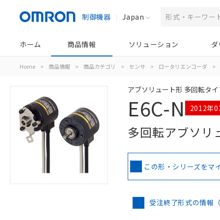
制御機器
Japan
ホーム
商品情報
ソリューション
ダ
Home
>
商品情報
>
商品カテゴリ
>
センサ
>
ロータリエンコーダ
>
アブソリュート形 多回転タイ
E6C-N
2012年
多回転アブソリ
この形・シリーズをマ
受注終了形式の情報