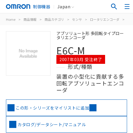
制御機器
Japan
Home
>
商品情報
>
商品カテゴリ
>
センサ
>
ロータリエンコーダ
>
ア
アブソリュート形 多回転タイプロー
タリエンコーダ
E6C-M
2007年03月 受注終了
形式/種類
装置の小型化に貢献する多
回転アブソリュートエンコ
ーダ
この形・シリーズをマイリストに追加
カタログ/データシート/マニュアル