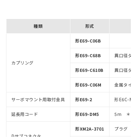
種類
形式
形E69-C06B
形E69-C68B
異口径タイ
カプリング
形E69-C610B
異口径タイ
形E69-C06M
金属タイプ
サーボマウント用取付金具
形E69-2
形E6C-
延長用コード
形E69-DM5
5m ＊
形XM2A-3701
プラグ
Dサブコネクタ