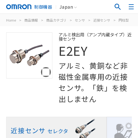
制御機器
Japan
Home
>
商品情報
>
商品カテゴリ
>
センサ
>
近接センサ
>
円柱型
>
アルミ検出用（アンプ内蔵タイプ）近
接センサ
E2EY
アルミ、黄銅など非
磁性金属専用の近接
センサ。「鉄」を検
出しません