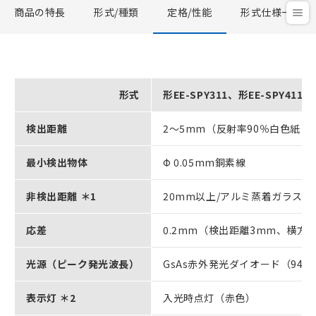
商品の特長
形式/種類
定格/性能
形式仕様一覧
形式
形EE-SPY311、形EE-SPY411、
検出距離
2～5mm（反射率90％白色紙 1
最小検出物体
Φ 0.05mm銅素線
非検出距離 ＊1
20mm以上/アルミ蒸着ガラス
応差
0.2mm（検出距離3mm、横方
光源（ピーク発光波長）
GsAs赤外発光ダイオード（940
表示灯 ＊2
入光時点灯（赤色）