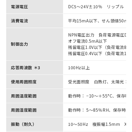
電源電圧
DC5～24V±10％ リップル（p
消費電流
平均15mA以下、せん頭値50m
NPN電圧出力 負荷電源電圧DC5
オフ電流0.5mA以下
制御出力
残留電圧1.0V以下（負荷電流80
残留電圧0.4V以下（負荷電流10
応答周波数 ＊3
100Hz以上
使用周囲照度
受光面照度 白熱灯、太陽光： 各3
周囲温度範囲
動作時： −10～＋55°C、保存時：
周囲湿度範囲
動作時： 5～85％RH、保存時： 
振動（耐久）
10～50Hz 複振幅1.5mm X