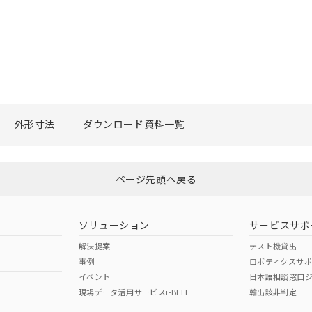
外形寸法
ダウンロード資料一覧
ページ先頭へ戻る
ソリューション
サービスサポ
解決提案
テスト機貸出
事例
ロボティクスサ
イベント
日本語相談窓口
現場データ活用サービスi-BELT
輸出該非判定