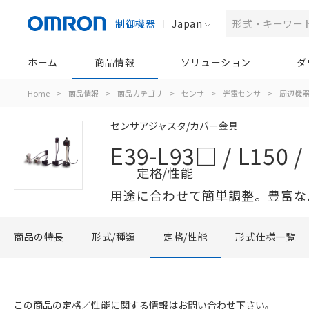
制御機器
Japan
ホーム
商品情報
ソリューション
ダ
Home
>
商品情報
>
商品カテゴリ
>
センサ
>
光電センサ
>
周辺機
センサアジャスタ/カバー金具
E39-L93□ / L150 / 
定格/性能
用途に合わせて簡単調整。豊富な
商品の特長
形式/種類
定格/性能
形式仕様一覧
この商品の定格／性能に関する情報はお問い合わせ下さい。