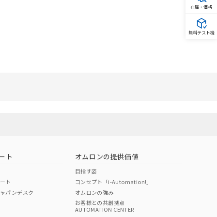
在庫・価格
無料テスト機
ート
オムロンの提供価値
目指す姿
ポート
コンセプト「i-Automation!」
ジャパンデスク
オムロンの強み
お客様との共創拠点
AUTOMATION CENTER