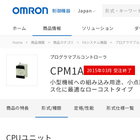
制御機器
Japan
ホーム
商品情報
ソリューション
ダ
Home
>
商品情報
>
商品カテゴリ
>
FAシステム機器
>
プログラマブル
プログラマブルコントローラ
CPM1A
2015年03月 受注終了
小型機械への組み込み用途、小点
ス化に最適なローコストタイプ
商品の特長
形式/種類
定格/性能
形式仕様一覧
CPUユニット