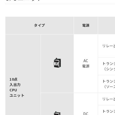
タイプ
電源
リレー
AC
トラン
電源
（シン
10点
トラン
入出力
（ソー
CPU
ユニット
リレー
トラン
DC