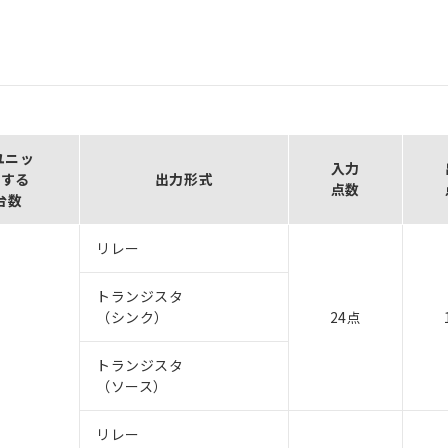
ユニッ
入力
対する
出力形式
点数
台数
リレー
トランジスタ
（シンク）
24点
トランジスタ
（ソース）
リレー