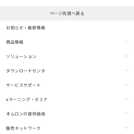
了承ください。
○
一定数以上の在庫あり
正式な納期状況および標準価格はお客
様のお取引先、またはお客様担当のオ
ページ先頭へ戻る
△
一定数には満たないが在庫あり
ムロン制御機器販売店・当社販売員に
ご相談ください。
お知らせ・最新情報
－
在庫なし(最新の在庫状況につ
オムロン制御機器販売店や当社販売拠
いては、お客様のお取引先、ま
点は「
販売ネットワーク
」をご確認
商品情報
たはお客様担当のオムロン制御
ください。
機器販売店・当社販売員にご確
在庫状況および標準価格結果を当社の
認ください)
ソリューション
事前の承諾なく第三者に漏洩または開
示しないようお願いします。
マイパーツ機能（部品リスト作成サー
空
受注生産機種、また在庫状況の
ダウンロードセンタ
ビス）をご利用いただくには、I-Web
白
情報を公開していない機種
メンバーズにご登録されている必要が
サービスサポート
あります。
お客様が当ウェブサイト上で当社にご
eラーニング・セミナ
登録された部品リストについて、当社
および当社の共同利用者が、当社の製
品・サービスに関するお客様との取
オムロンの提供価値
引・商談に必要な範囲で利用すること
をご了承ください。
販売ネットワーク
※当社の共同利用者とは、
"個人情報