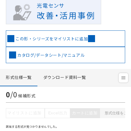
ご利用条件
この形・シリーズをマイリストに追加
以下の条件をお読みいただき、同意のうえ
ご利用ください。
カタログ/データシート/マニュアル
本サービスは、当社制御機器事業取扱
商品の当社在庫状況および標準価格
(税抜)を提供させていただくもので
す。
形式仕様一覧
ダウンロード資料一覧
当社制御機器事業取扱商品の中には、
本サービスの対象外となる商品もある
0
/
0
ことをご了承ください。
候補形式
在庫状況および標準価格照会結果は、
記載している更新日時点での社内デー
記
タに基づき作成されるものであり、閲
説明
マイリストに追加
Excel出力
カートに追加
号
覧された時点での実際の在庫および標
準価格とは異なる場合があることをご
該当する形式が見つかりませんでした。