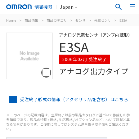
制御機器
Japan
Home
>
商品情報
>
商品カテゴリ
>
センサ
>
光電センサ
>
E3SA
アナログ光電センサ（アンプ内蔵形）
E3SA
2006年03月 受注終了
アナログ出力タイプ
受注終了形式の情報（アクセサリ品を含む）はこちら
※ このページの記載内容は、生産終了以前の製品カタログに基づいて作成した参
考情報であり、製品の特長 / 価格 / 対応規格 / オプション品などについて現状と異
なる場合があります。ご使用に際してはシステム適合性や安全性をご確認くださ
い。