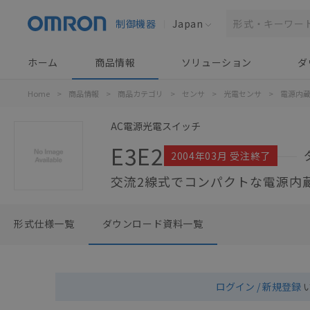
制御機器
Japan
ホーム
商品情報
ソリューション
ダ
Home
>
商品情報
>
商品カテゴリ
>
センサ
>
光電センサ
>
電源内
AC電源光電スイッチ
E3E2
2004年03月 受注終了
交流2線式でコンパクトな電源内
形式仕様一覧
ダウンロード資料一覧
ログイン / 新規登録