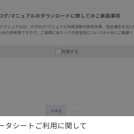
ログ/マニュアルのダウンロードに際してのご承諾事項
グ/マニュアルは、カタログ/マニュアル作成当時の技術水準、社会通念を元に
ための参考用ですので、ご使用にあたっての安全性については十分にご配慮く
財産に重大な危険を及ぼすような用途に使用される場合には、システム全体
同意する
性を確保できるよう設計されていること、および本製品が全体の中で意図し
必ず事前に確認してください。
記載されているアプリケーション事例は参考用ですので、ご採用に際しては機
さい。・商品に接続される推奨機器等、現在では入手困難なものもそのまま
がありますがご容赦ください。
内容や連絡先等は作成当時のものであり、変更・改定させていただいている
認のうえ、ご用命下さいますようお願いいたします。
日本語
English
データシートご利用に関して