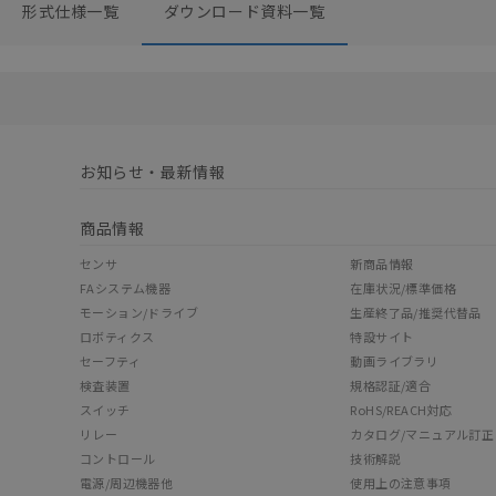
形式仕様一覧
ダウンロード資料一覧
お知らせ・最新情報
商品情報
センサ
新商品情報
FAシステム機器
在庫状況/標準価格
モーション/ドライブ
生産終了品/推奨代替品
ロボティクス
特設サイト
セーフティ
動画ライブラリ
検査装置
規格認証/適合
スイッチ
RoHS/REACH対応
リレー
カタログ/マニュアル訂正
コントロール
技術解説
電源/周辺機器他
使用上の注意事項