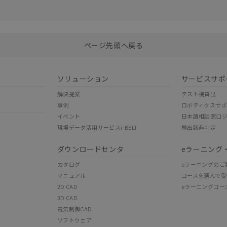
選択したファイルを一括ダウンロード
0
選択可能容量：
0.0
MB /
100
MB
ページ先頭へ戻る
ソリューション
サービスサポ
解決提案
テスト機貸出
事例
ロボティクスサ
イベント
日本語相談窓口
現場データ活用サービスi-BELT
輸出該非判定
ダウンロードセンタ
eラーニング
カタログ
eラーニングのご
マニュアル
コースを選んで受
2D CAD
eラーニングコー
3D CAD
電気制御CAD
ソフトウェア