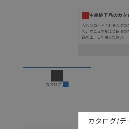
生産終了品のカタ
ダウンロードされるカタロ
た、マニュアルはご使用の
諾の上、ご利用ください。
お客様が本製品を人命や
長設計により必要な安全
設置されていることを、
カタログ/マニュアルに
ご確認のうえご使用くだ
字が含まれている可能性
カタログ
記載されているサービス
サイトの掲載内容をご確
カタログ/