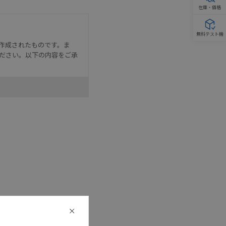
在庫・価格
無料テスト機
作成されたものです。ま
ださい。以下の内容をご承
として危険を知らせたり、冗
た用途に対して適切に配電・
器・装置の機能や安全性を
記載しています。・誤字、脱
可能性があります。改めて当