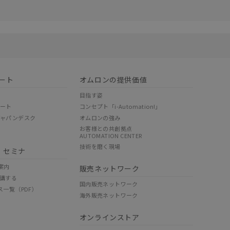
リセット
ート
オムロンの提供価値
目指す姿
ポート
コンセプト「i-Automation!」
ジャパンデスク
オムロンの強み
お客様との共創拠点
AUTOMATION CENTER
技術を磨く現場
・セミナ
案内
販売ネットワーク
講する
国内販売ネットワーク
ス一覧（PDF）
海外販売ネットワーク
オンラインストア