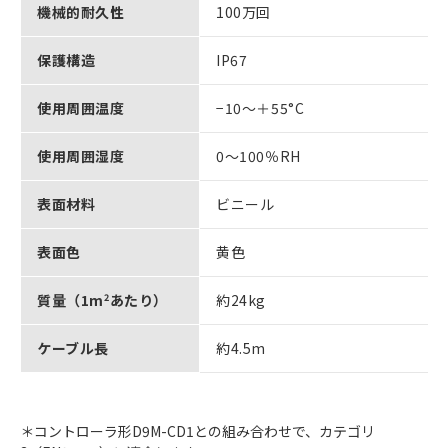
機械的耐久性
100万回
保護構造
IP67
使用周囲温度
−10～＋55°C
使用周囲湿度
0～100％RH
表面材料
ビニール
表面色
黄色
質量（1m
2
あたり）
約24kg
ケーブル長
約4.5m
＊コントローラ形D9M-CD1との組み合わせで、カテゴリ