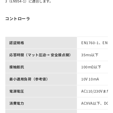
3（EN954-1）に適合します。
コントローラ
認証規格
EN1760-1、EN6
応答時間（マット圧迫→ 安全接点開）
35ms以下
接触抵抗
100mΩ以下
最小適用負荷（参考値）
10V 10mA
電源電圧
AC110/230Vまた
消費電力
AC9VA以下、DC