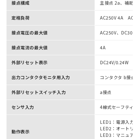
接点構成
主接点 2a、補助接点
定格負荷
AC250V 4A AC1
接点電圧の最大値
AC250V、DC30V
接点電流の最大値
4A
外部リセット表示
DC24V/0.24W
出力コンタクタモニタ用入力
コンタクタ b接点
外部リセットスイッチ入力
a接点
センサ入力
4線式セーフティマ
LED1：電源入力
LED2：オートリ
動作表示
LED3：マニュア