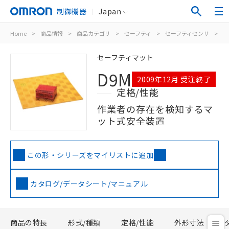
制御機器
Japan
Home
>
商品情報
>
商品カテゴリ
>
セーフティ
>
セーフティセンサ
>
D
セーフティマット
D9M
2009年12月 受注終了
定格/性能
作業者の存在を検知するマ
ット式安全装置
この形・シリーズをマイリストに追加
カタログ/データシート/マニュアル
商品の特長
形式/種類
定格/性能
外形寸法