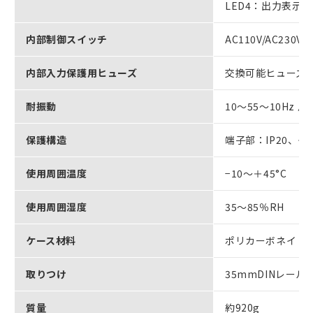
LED4：出力表示
内部制御スイッチ
AC110V/AC2
内部入力保護用ヒューズ
交換可能ヒューズ（形
耐振動
10～55～10Hz 片
保護構造
端子部：IP20、ケー
使用周囲温度
−10～＋45°C
使用周囲湿度
35～85％RH
ケース材料
ポリカーボネイト
取りつけ
35mmDINレール
質量
約920g