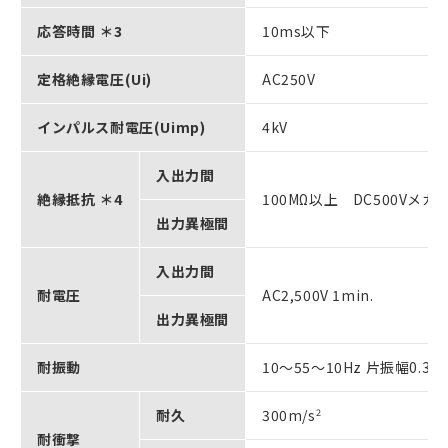
応答時間 ＊3
10ms以下
定格絶縁電圧(Ui)
AC250V
インパルス耐電圧(Uimp)
4kV
入出力間
絶縁抵抗 ＊4
100MΩ以上 DC500Vメガ
出力異極間
入出力間
耐電圧
AC2,500V 1min.
出力異極間
耐振動
10～55～10Hz 片振幅0.3
耐久
300m/s
2
耐衝撃