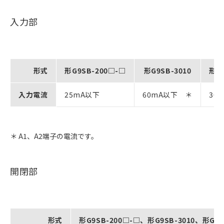
入力部
形式
形G9SB-200□-□
形G9SB-3010
形G
入力電流
25mA以下
60mA以下 ＊
30
＊ A1、A2端子の電流です。
開閉部
形式
形G9SB-200□-□、形G9SB-3010、形G9S