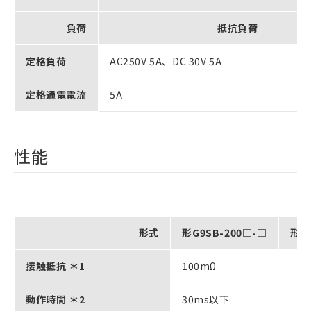
負荷
抵抗負荷
定格負荷
AC250V 5A、DC 30V 5A
定格通電電流
5A
性能
形式
形G9SB-200□-□
形G9
接触抵抗 ＊1
100mΩ
動作時間 ＊2
30ms以下