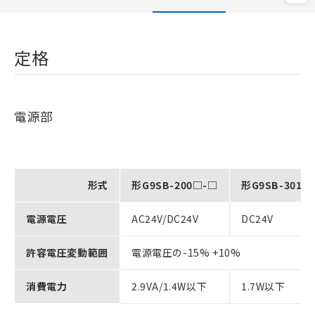
定格
電源部
形式
形G9SB-200□-□
形G9SB-3010
電源電圧
AC24V/DC24V
DC24V
許容電圧変動範囲
電源電圧の-15% +10%
消費電力
2.9VA/1.4W以下
1.7W以下