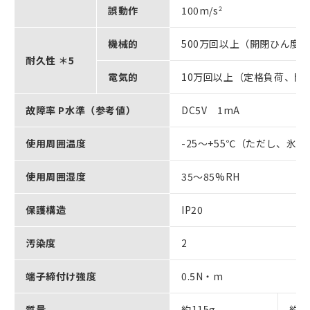
誤動作
100m/s
2
機械的
500万回以上（開閉ひん度7,2
耐久性 ＊5
電気的
10万回以上（定格負荷、開閉ひ
故障率 P水準（参考値）
DC5V 1mA
使用周囲温度
-25～+55℃（ただし、氷
使用周囲湿度
35～85%RH
保護構造
IP20
汚染度
2
端子締付け強度
0.5N・m
質量
約115g
約13