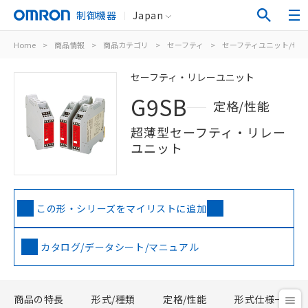
制御機器
Japan
Home
>
商品情報
>
商品カテゴリ
>
セーフティ
>
セーフティユニット/セ
セーフティ・リレーユニット
G9SB
定格/性能
超薄型セーフティ・リレー
ユニット
この形・シリーズをマイリストに追加
カタログ/データシート/マニュアル
商品の特長
形式/種類
定格/性能
形式仕様一覧