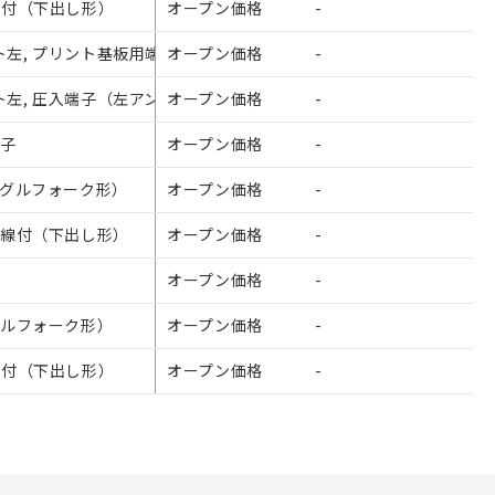
線付（下出し形）
さい。
オープン価格
-
¥660
ないようお願いしま
のオムロン制御
ト左, プリント基板用端子
オープン価格
-
¥500
バーズにご登録され
ト左, 圧入端子（左アングルフォーク形）
オープン価格
-
¥530
び当社の共同利用者
端子
オープン価格
-
¥530
ることをご了承くだ
ングルフォーク形）
オープン価格
-
¥530
範囲」に記載されて
ド線付（下出し形）
オープン価格
-
¥680
子
オープン価格
-
¥500
グルフォーク形）
オープン価格
-
¥500
線付（下出し形）
オープン価格
-
¥660