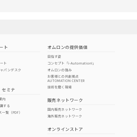
ート
オムロンの提供価値
目指す姿
ポート
コンセプト「i-Automation!」
ジャパンデスク
オムロンの強み
お客様との共創拠点
AUTOMATION CENTER
技術を磨く現場
・セミナ
案内
販売ネットワーク
講する
国内販売ネットワーク
ス一覧（PDF）
海外販売ネットワーク
オンラインストア