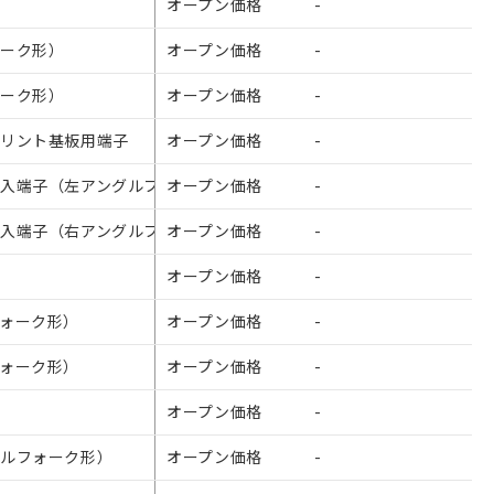
オープン価格
-
¥500
ォーク形）
オープン価格
-
¥500
ォーク形）
オープン価格
-
¥500
プリント基板用端子
オープン価格
-
¥530
 圧入端子（左アングルフォーク形）
オープン価格
-
¥530
 圧入端子（右アングルフォーク形）
オープン価格
-
¥530
オープン価格
-
¥530
を提供させていただ
フォーク形）
オープン価格
-
¥530
をご了承ください。
フォーク形）
オープン価格
-
¥530
基づき作成されるも
ことをご了承くださ
子
オープン価格
-
¥500
ン制御機器販売店・
グルフォーク形）
オープン価格
-
¥500