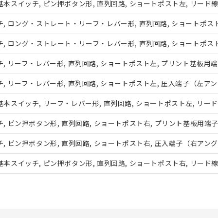
スイッチ, ピン押ボタン形, 直列回路, ショートポスト左, リード
機器販売店や当社販売拠点は「
販売ネットワーク
」をご確認くだ
び標準価格結果を当社の事前の承諾なく第三者に漏洩または開示し
(最新の在庫状況については、お客様のお取引先、またはお客様担当
, ロング・ストレート・リーフ・レバー形, 直列回路, ショートポス
店・当社販売員にご確認ください)
能（部品リスト作成サービス）をご利用いただくには、I-Webメン
, ロング・ストレート・リーフ・レバー形, 直列回路, ショートポス
あります。
機種、また在庫状況の情報を公開していない機種
ェブサイト上で当社にご登録された部品リストについて、当社およ
 リーフ・レバー形, 直列回路, ショートポスト左, プリント基板用
品・サービスに関するお客様との取引・商談に必要な範囲で利用す
 リーフ・レバー形, 直列回路, ショートポスト左, 圧入端子（左ア
利用者とは、
"個人情報の共同利用に関して"
の「1.共同利用者の
します。
本スイッチ, リーフ・レバー形, 直列回路, ショートポスト左, リー
 ピン押ボタン形, 直列回路, ショートポスト右, プリント基板用端
 ピン押ボタン形, 直列回路, ショートポスト右, 圧入端子（右アン
スイッチ, ピン押ボタン形, 直列回路, ショートポスト右, リード