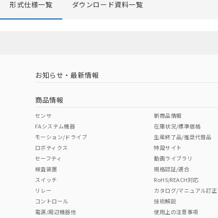
形式仕様一覧
ダウンロード資料一覧
お知らせ・最新情報
商品情報
センサ
新商品情報
FAシステム機器
在庫状況/標準価格
モーション/ドライブ
生産終了品/推奨代替品
ロボティクス
特設サイト
セーフティ
動画ライブラリ
検査装置
規格認証/適合
スイッチ
RoHS/REACH対応
リレー
カタログ/マニュアル訂正
コントロール
技術解説
電源/周辺機器他
使用上の注意事項