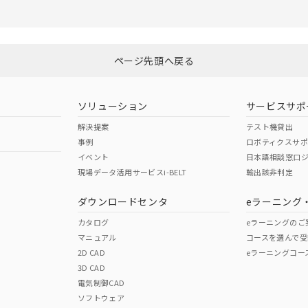
ページ先頭へ戻る
ソリューション
サービスサポ
解決提案
テスト機貸出
事例
ロボティクスサ
イベント
日本語相談窓口
現場データ活用サービスi-BELT
輸出該非判定
ダウンロードセンタ
eラーニング
カタログ
eラーニングのご
マニュアル
コースを選んで受
2D CAD
eラーニングコー
3D CAD
電気制御CAD
ソフトウェア