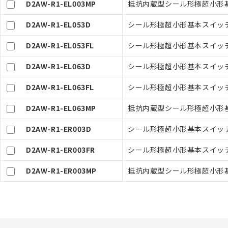
D2AW-R1-EL003MP
抵抗内蔵型シール形極超小形基本
オムロン制御
在庫状況およ
－
在庫なし
D2AW-R1-EL053D
シール形極超小形基本スイッチ
す。
機器販売
マイパーツ機
D2AW-R1-EL053FL
シール形極超小形基本スイッチ
ている必要が
空
受注生産
お客様が当ウ
白
D2AW-R1-EL063D
シール形極超小形基本スイッチ,
が、当社の製
さい。
D2AW-R1-EL063FL
シール形極超小形基本スイッチ,
※当社の共同
いる法人を指
D2AW-R1-EL063MP
抵抗内蔵型シール形極超小形基
D2AW-R1-ER003D
シール形極超小形基本スイッチ,
D2AW-R1-ER003FR
シール形極超小形基本スイッチ,
D2AW-R1-ER003MP
抵抗内蔵型シール形極超小形基本