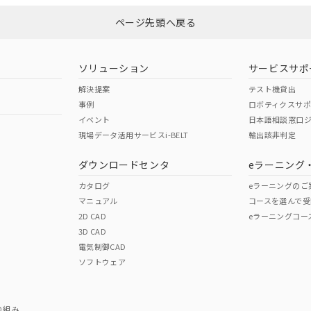
ページ先頭へ戻る
ソリューション
サービスサポ
解決提案
テスト機貸出
事例
ロボティクスサ
イベント
日本語相談窓口
現場データ活用サービスi-BELT
輸出該非判定
ダウンロードセンタ
eラーニング
カタログ
eラーニングのご
マニュアル
コースを選んで受
2D CAD
eラーニングコー
3D CAD
電気制御CAD
ソフトウェア
り組み