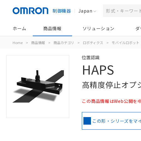
制御機器
Japan
ホーム
商品情報
ソリューション
ダ
Home
>
商品情報
>
商品カテゴリ
>
ロボティクス
>
モバイルロボット
位置認識
HAPS
高精度停止オプ
この商品情報はWeb公開を
この形・シリーズをマ