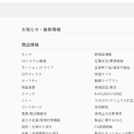
お知らせ・最新情報
商品情報
センサ
新商品情報
FAシステム機器
在庫状況/標準価格
モーション/ドライブ
生産終了品/推奨代替品
ロボティクス
特設サイト
セーフティ
動画ライブラリ
検査装置
規格認証/適合
スイッチ
RoHS/REACH対応
リレー
カタログ/マニュアル訂正
コントロール
技術解説
電源/周辺機器他
使用上の注意事項
省エネ支援/環境対策機器
製品に関するFAQ
目的・仕様から探す
FA用語辞典
改善・活用事例から探す
製品セキュリティへの取