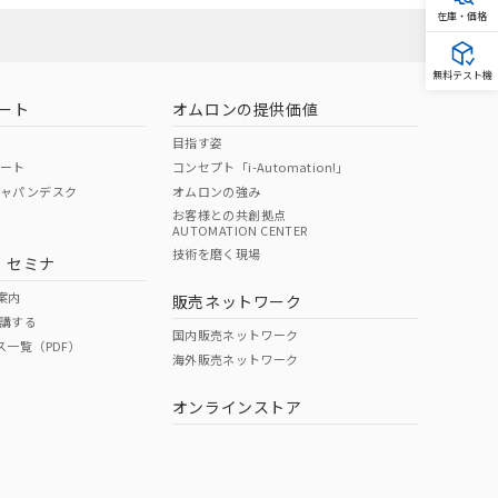
在庫・価格
無料テスト機
ート
オムロンの提供価値
目指す姿
ポート
コンセプト「i-Automation!」
ジャパンデスク
オムロンの強み
お客様との共創拠点
AUTOMATION CENTER
技術を磨く現場
・セミナ
案内
販売ネットワーク
講する
国内販売ネットワーク
ス一覧（PDF）
海外販売ネットワーク
オンラインストア