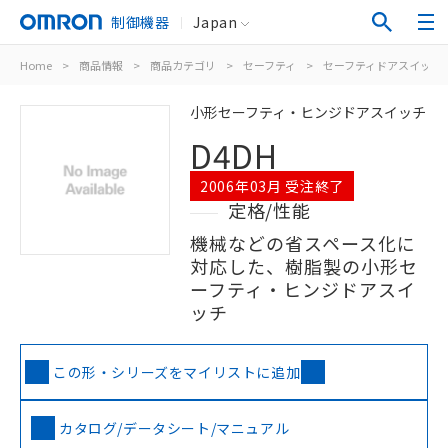
制御機器
Japan
Home
>
商品情報
>
商品カテゴリ
>
セーフティ
>
セーフティドアスイッチ
小形セーフティ・ヒンジドアスイッチ
D4DH
2006年03月 受注終了
定格/性能
機械などの省スペース化に
対応した、樹脂製の小形セ
ーフティ・ヒンジドアスイ
ッチ
この形・シリーズをマイリストに追加
カタログ/データシート/マニュアル