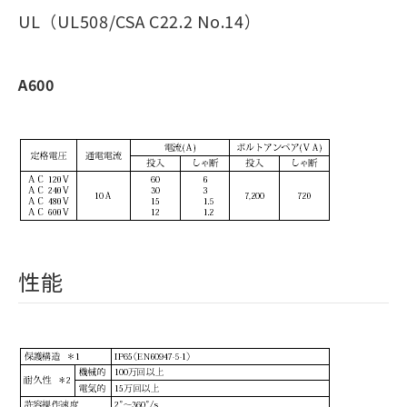
UL（UL508/CSA C22.2 No.14）
A600
性能