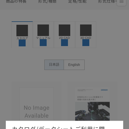
商品の特長
形式/種類
定格/性能
形式仕様一覧
マニュアル
2D CAD
3D CAD
カタログ
日本語
English
カタログ/データシートご利用に関