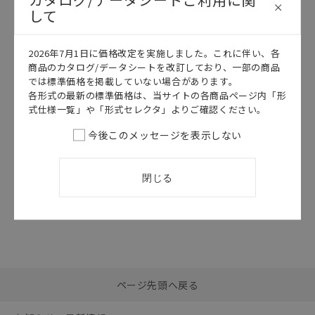
して
このカタログを選択
このカタログを選択
2026年7月1日に価格改定を実施しました。これに伴い、各
カタログ
日本語
カタログ
日本語
商品のカタログ/データシートを改訂しており、一部の商品
CK3W-AD□100
SBCE-104M
では標準価格を掲載していない場合があります。
CK3W-
CK3M/CK5Mシ
各形式の最新の標準価格は、当サイトの各商品ページ内「形
AD□100 デー
リーズ カタロ
式仕様一覧」や「形式セレクタ」よりご確認ください。
タシート
グ
2026/07/01
更新
2025/04/01
更新
今後このメッセージを表示しない
閉じる
選択したファイルを一
0
ページ先頭へ戻る
括ダウンロード
選択可能容量：
0.0
MB /
100
MB