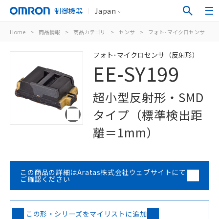
制御機器
Japan
Home
>
商品情報
>
商品カテゴリ
>
センサ
>
フォト･マイクロセンサ
>
フォト･マイクロセンサ（反射形）
EE-SY199
超小型反射形・SMD
タイプ（標準検出距
離＝1mm）
この商品の詳細はAratas株式会社ウェブサイトにて
ご確認ください
この形・シリーズをマイリストに追加