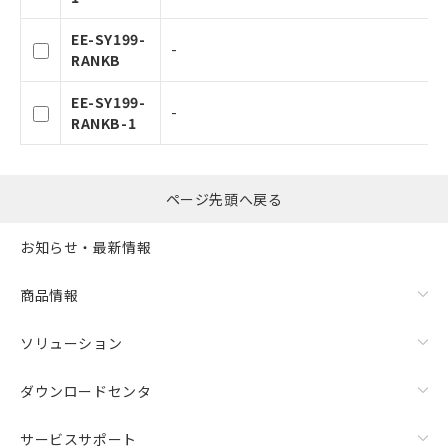
タに基づき作成されるものであり、閲
記
説明
覧された時点での実際の在庫および標
EE-SY199-
号
-
準価格とは異なる場合があることをご
RANKB
了承ください。
○
一定数以上の在庫あり
正式な納期状況および標準価格はお客
EE-SY199-
-
様のお取引先、またはお客様担当のオ
RANKB-1
ムロン制御機器販売店・当社販売員に
△
一定数には満たないが在庫あり
ご相談ください。
オムロン制御機器販売店や当社販売拠
－
在庫なし(最新の在庫状況につ
点は「
販売ネットワーク
」をご確認
ページ先頭へ戻る
いては、お客様のお取引先、ま
ください。
たはお客様担当のオムロン制御
在庫状況および標準価格結果を当社の
機器販売店・当社販売員にご確
お知らせ・最新情報
事前の承諾なく第三者に漏洩または開
認ください)
示しないようお願いします。
商品情報
マイパーツ機能（部品リスト作成サー
空
受注生産機種、また在庫状況の
ビス）をご利用いただくには、I-Web
白
情報を公開していない機種
ソリューション
メンバーズにご登録されている必要が
あります。
お客様が当ウェブサイト上で当社にご
ダウンロードセンタ
登録された部品リストについて、当社
および当社の共同利用者が、当社の製
サービスサポート