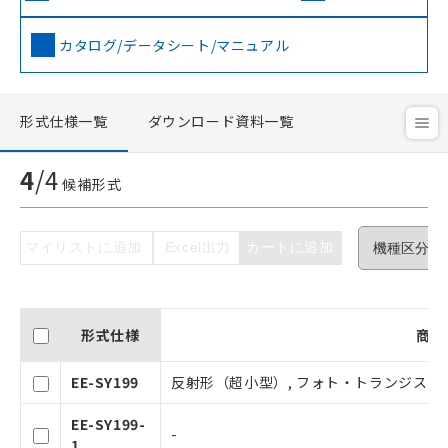
カタログ/データシート/マニュアル
形式仕様一覧
ダウンロード資料一覧
ご利用条件
4
/
4
候補形式
以下の条件をお読みいただき、同意のうえ
マイリストに追加
Excel出力
カートに追加
ご利用ください。
本サービスは、当社制御機器事業取扱
商品の当社在庫状況および標準価格(税
抜)を提供させていただくものです。
形式仕様
商品
当社制御機器事業取扱商品の中には、
本サービスの対象外となる商品もある
EE-SY199
反射形（超小型）, フォト・トランジスタ出
ことをご了承ください。
在庫状況および標準価格照会結果は、
EE-SY199-
-
記載している更新日時点での社内デー
1