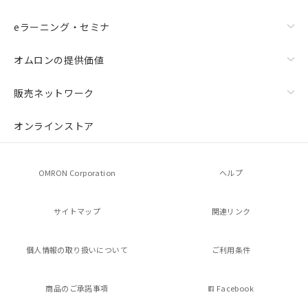
品・サービスに関するお客様との取
引・商談に必要な範囲で利用すること
eラーニング・セミナ
をご了承ください。
※当社の共同利用者とは、
"個人情報
の共同利用に関して"
の「1.共同利
オムロンの提供価値
用者の範囲」に記載されている法人を
指します。
販売ネットワーク
オンラインストア
OMRON Corporation
ヘルプ
サイトマップ
関連リンク
個人情報の
取り扱いについて
ご利用条件
商品のご承諾事項
Facebook