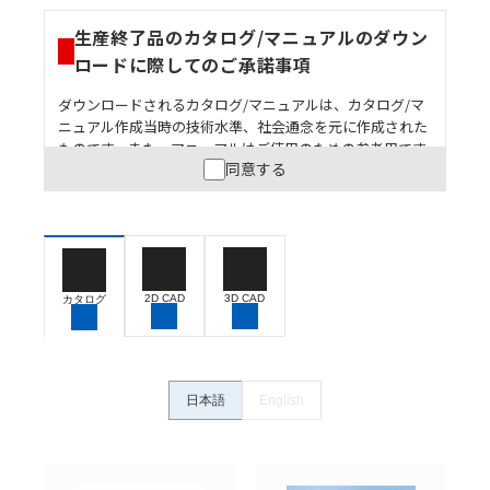
生産終了品のカタログ/マニュアルのダウン
ロードに際してのご承諾事項
ダウンロードされるカタログ/マニュアルは、カタログ/マ
ニュアル作成当時の技術水準、社会通念を元に作成された
ものです。また、マニュアルはご使用のための参考用です
同意する
ので、ご使用にあたっての安全性については十分にご配慮
ください。以下の内容をご承諾の上、ご利用ください。
お客様が本製品を人命や財産に重大な危険を及ぼすよ
うな用途に使用される場合には、システム全体として
危険を知らせたり、冗長設計により必要な安全性を確
保できるよう設計されていること、および本製品が全
2D CAD
3D CAD
カタログ
体の中で意図した用途に対して適切に配電・設置され
ていることを、必ず事前に確認してください。
カタログ/マニュアルに記載されているアプリケーショ
ン事例は参考用ですので、ご採用に際しては機器・装
日本語
English
置の機能や安全性をご確認のうえご使用ください。・
商品に接続される推奨機器等、現在では入手困難なも
のもそのまま記載しています。・誤字、脱字が含まれ
ている可能性がありますがご容赦ください。