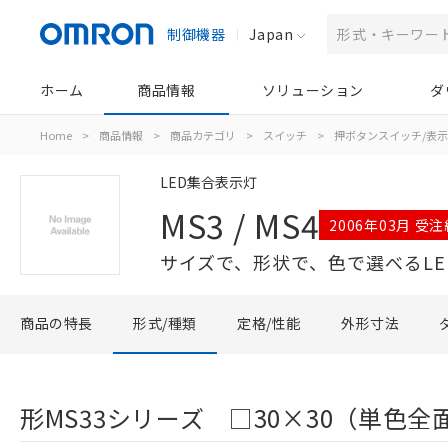
制御機器
Japan
ホーム
商品情報
ソリューション
ダ
Home
>
商品情報
>
商品カテゴリ
>
スイッチ
>
押ボタンスイッチ/表
LED集合表示灯
MS3 / MS4
2006年03月 受
サイズで、形状で、色で選べるLE
商品の特長
形式/種類
定格/性能
外形寸法
形MS33シリーズ □30×30（単色全