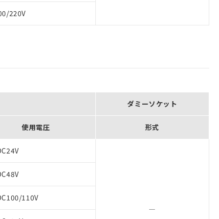
00/220V
ダミーソケット
使用電圧
形式
DC24V
DC48V
DC100/110V
―