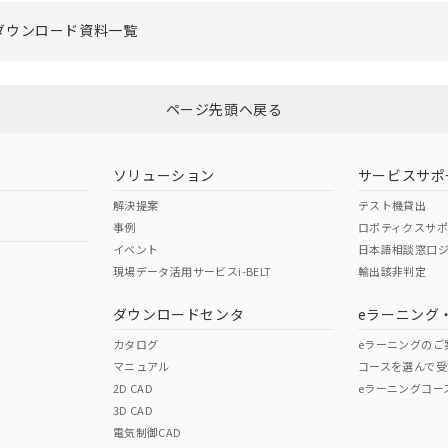
ダウンロード資料一覧
ページ先頭へ戻る
ソリューション
サービスサポ
解決提案
テスト機貸出
事例
ロボティクスサ
イベント
日本語相談窓口
現場データ活用サービスi-BELT
輸出該非判定
ダウンロードセンタ
eラーニング
カタログ
eラーニングのご
マニュアル
コースを選んで受
2D CAD
eラーニングコー
3D CAD
電気制御CAD