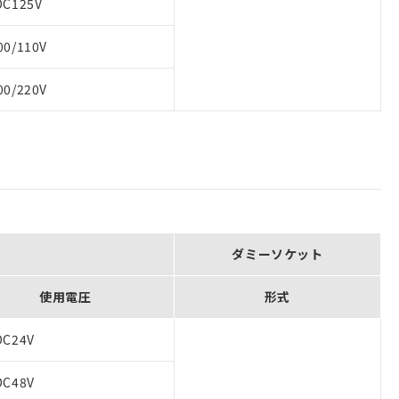
DC125V
00/110V
00/220V
ダミーソケット
使用電圧
形式
DC24V
DC48V