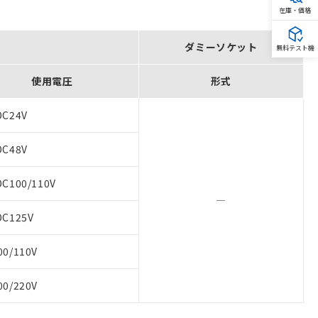
在庫・価格
ダミーソケット
無料テスト機
使用電圧
形式
DC24V
DC48V
DC100/110V
―
DC125V
00/110V
00/220V