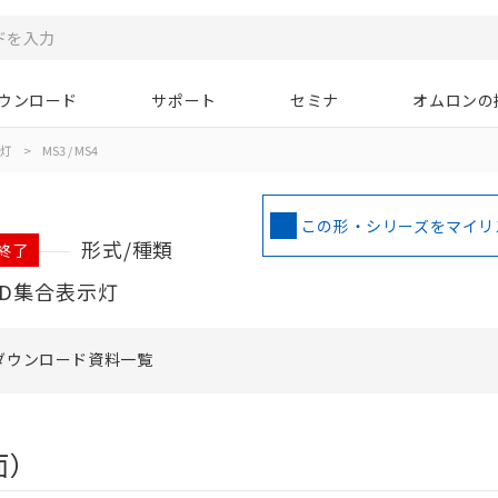
ウンロード
サポート
セミナ
オムロンの
示灯
>
MS3 / MS4
この形・シリーズをマイリ
形式/種類
注終了
D集合表示灯
ダウンロード資料一覧
面）