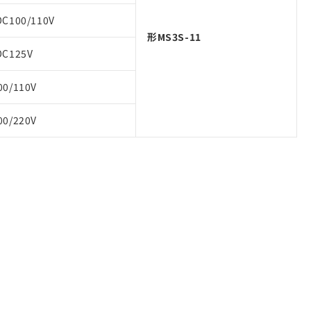
DC100/110V
形MS3S-11
DC125V
00/110V
00/220V