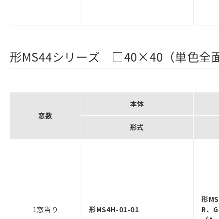
形MS44シリーズ □40×40（単色全
本体
窓数
形式
形MS
1窓当り
形MS4H-01-01
R、