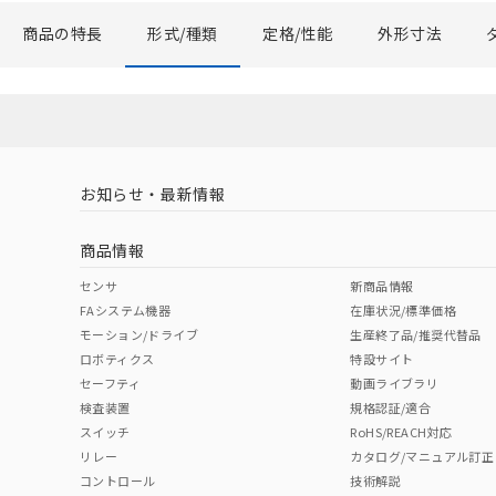
商品の特長
形式/種類
定格/性能
外形寸法
お知らせ・最新情報
商品情報
センサ
新商品情報
FAシステム機器
在庫状況/標準価格
モーション/ドライブ
生産終了品/推奨代替品
ロボティクス
特設サイト
セーフティ
動画ライブラリ
検査装置
規格認証/適合
スイッチ
RoHS/REACH対応
リレー
カタログ/マニュアル訂正
コントロール
技術解説