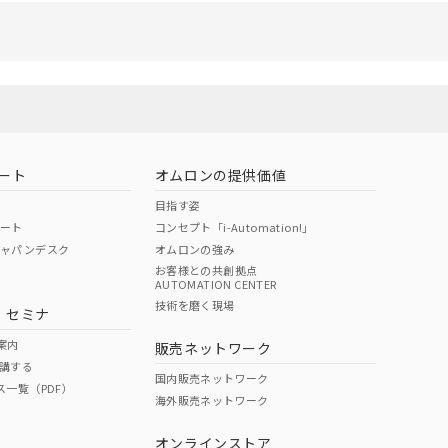
ート
オムロンの提供価値
目指す姿
ポート
コンセプト「i-Automation!」
ジャパンデスク
オムロンの強み
お客様との共創拠点
AUTOMATION CENTER
技術を磨く現場
・セミナ
案内
販売ネットワーク
講する
国内販売ネットワーク
ス一覧（PDF）
海外販売ネットワーク
オンラインストア