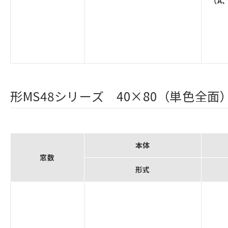
（A
形MS48シリーズ 40×80（単色全面
本体
窓数
形式