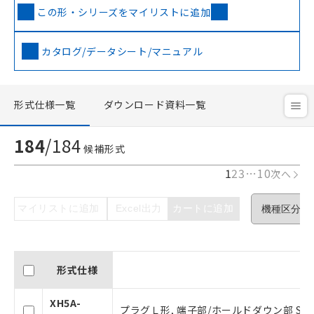
この形・シリーズをマイリストに追加
カタログ/データシート/マニュアル
形式仕様一覧
ダウンロード資料一覧
184
/
184
候補形式
1
2
3
…
10
次へ
マイリストに追加
Excel出力
カートに追加
形式仕様
XH5A-
プラグＬ形, 端子部/ホールドダウン部 SMT