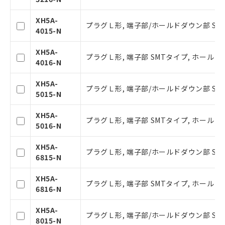
本サービスの対象外となる商品もある
ことをご了承ください。
XH5A-
プラグＬ形, 端子部/ホールドダウン部 SMT
在庫状況および標準価格照会結果は、
4015-N
記載している更新日時点での社内デー
タに基づき作成されるものであり、閲
XH5A-
記
説明
プラグＬ形, 端子部 SMTタイプ, ホールド
覧された時点での実際の在庫および標
4016-N
号
準価格とは異なる場合があることをご
了承ください。
XH5A-
プラグＬ形, 端子部/ホールドダウン部 SMT
○
一定数以上の在庫あり
正式な納期状況および標準価格はお客
5015-N
様のお取引先、またはお客様担当のオ
ムロン制御機器販売店・当社販売員に
△
一定数には満たないが在庫あり
XH5A-
プラグＬ形, 端子部 SMTタイプ, ホールド
ご相談ください。
5016-N
オムロン制御機器販売店や当社販売拠
－
在庫なし(最新の在庫状況につ
点は「
販売ネットワーク
」をご確認
XH5A-
いては、お客様のお取引先、ま
プラグＬ形, 端子部/ホールドダウン部 SMT
ください。
6815-N
たはお客様担当のオムロン制御
在庫状況および標準価格結果を当社の
機器販売店・当社販売員にご確
事前の承諾なく第三者に漏洩または開
XH5A-
認ください)
プラグＬ形, 端子部 SMTタイプ, ホールド
示しないようお願いします。
6816-N
マイパーツ機能（部品リスト作成サー
空
受注生産機種、また在庫状況の
ビス）をご利用いただくには、I-Web
XH5A-
プラグＬ形, 端子部/ホールドダウン部 SMT
白
情報を公開していない機種
メンバーズにご登録されている必要が
8015-N