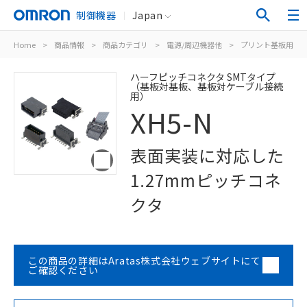
制御機器
Japan
Home
>
商品情報
>
商品カテゴリ
>
電源/周辺機器他
>
プリント基板用コ
ハーフピッチコネクタ SMTタイプ
（基板対基板、基板対ケーブル接続
用）
XH5-N
表面実装に対応した
1.27mmピッチコネ
クタ
この商品の詳細はAratas株式会社ウェブサイトにて
ご確認ください