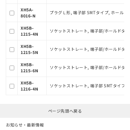
あります。
お客様が当ウェブサイト上で当社にご
XH5A-
プラグＬ形, 端子部 SMTタイプ, ホールド
登録された部品リストについて、当社
8016-N
および当社の共同利用者が、当社の製
品・サービスに関するお客様との取
XH5B-
ソケットストレート, 端子部/ホールドダウン部
引・商談に必要な範囲で利用すること
1215-4N
をご了承ください。
※当社の共同利用者とは、
"個人情報
XH5B-
ソケットストレート, 端子部/ホールドダウン部
の共同利用に関して"
の「1.共同利
1215-5N
用者の範囲」に記載されている法人を
指します。
XH5B-
ソケットストレート, 端子部/ホールドダウン部
1215-6N
XH5B-
ソケットストレート, 端子部 SMTタイプ, 
1216-4N
ページ先頭へ戻る
お知らせ・最新情報