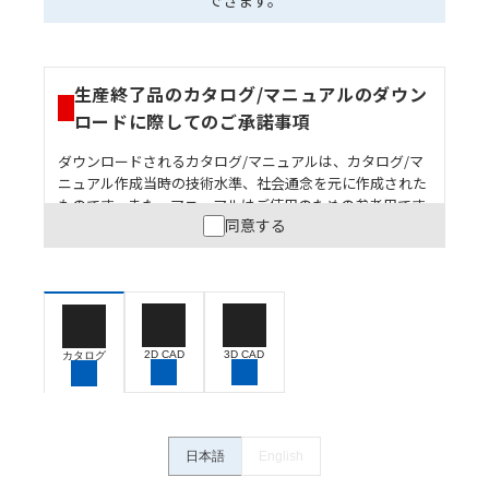
できます。
生産終了品のカタログ/マニュアルのダウン
ロードに際してのご承諾事項
ダウンロードされるカタログ/マニュアルは、カタログ/マ
ニュアル作成当時の技術水準、社会通念を元に作成された
ものです。また、マニュアルはご使用のための参考用です
同意する
ので、ご使用にあたっての安全性については十分にご配慮
ください。以下の内容をご承諾の上、ご利用ください。
お客様が本製品を人命や財産に重大な危険を及ぼすよ
うな用途に使用される場合には、システム全体として
危険を知らせたり、冗長設計により必要な安全性を確
保できるよう設計されていること、および本製品が全
2D CAD
3D CAD
カタログ
体の中で意図した用途に対して適切に配電・設置され
ていることを、必ず事前に確認してください。
カタログ/マニュアルに記載されているアプリケーショ
ン事例は参考用ですので、ご採用に際しては機器・装
日本語
English
置の機能や安全性をご確認のうえご使用ください。・