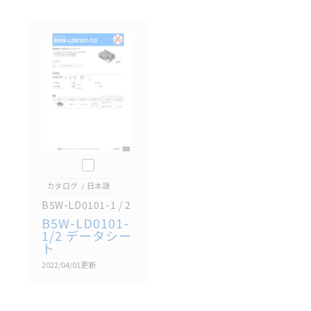
商品に接続される推奨機器等、現在では入手困難なも
のもそのまま記載しています。・誤字、脱字が含まれ
ている可能性がありますがご容赦ください。
記載されているサービス内容や連絡先等は作成当時の
ものであり、変更・改定させていただいている可能性
があります。改めて当サイトの掲載内容をご確認のう
え、ご用命下さいますようお願いいたします。
このカタログを選択
カタログ
日本語
B5W-LD0101-1 / 2
B5W-LD0101-
1/2 データシー
ト
2022/04/01
更新