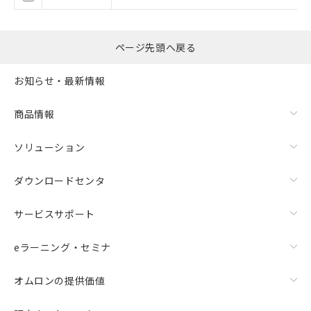
了承ください。
○
一定数以上の在庫あり
正式な納期状況および標準価格はお客
様のお取引先、またはお客様担当のオ
ムロン制御機器販売店・当社販売員に
ページ先頭へ戻る
△
一定数には満たないが在庫あり
ご相談ください。
オムロン制御機器販売店や当社販売拠
お知らせ・最新情報
－
在庫なし(最新の在庫状況につ
点は「
販売ネットワーク
」をご確認
いては、お客様のお取引先、ま
ください。
たはお客様担当のオムロン制御
商品情報
在庫状況および標準価格結果を当社の
機器販売店・当社販売員にご確
事前の承諾なく第三者に漏洩または開
認ください)
ソリューション
示しないようお願いします。
マイパーツ機能（部品リスト作成サー
空
受注生産機種、また在庫状況の
ビス）をご利用いただくには、I-Web
ダウンロードセンタ
白
情報を公開していない機種
メンバーズにご登録されている必要が
あります。
サービスサポート
お客様が当ウェブサイト上で当社にご
登録された部品リストについて、当社
eラーニング・セミナ
および当社の共同利用者が、当社の製
品・サービスに関するお客様との取
オムロンの提供価値
引・商談に必要な範囲で利用すること
をご了承ください。
※当社の共同利用者とは、
"個人情報