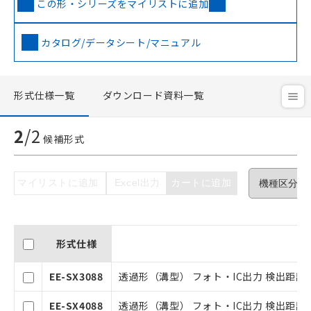
この形・シリーズをマイリストに追加
カタログ/データシート/マニュアル
ご利用条件
形式仕様一覧
ダウンロード資料一覧
以下の条件をお読みいただき、同意のうえ
ご利用ください。
2
/
2
候補形式
本サービスは、当社制御機器事業取扱
商品の当社在庫状況および標準価格(税
抜)を提供させていただくものです。
マイリストに追加
Excel出力
カートに追加
当社制御機器事業取扱商品の中には、
本サービスの対象外となる商品もある
ことをご了承ください。
在庫状況および標準価格照会結果は、
形式仕様
記載している更新日時点での社内デー
タに基づき作成されるものであり、閲
EE-SX3088
透過形（溝型） フォト・IC出力 検出距離3
記
説明
覧された時点での実際の在庫および標
号
準価格とは異なる場合があることをご
EE-SX4088
透過形（溝型） フォト・IC出力 検出距離3