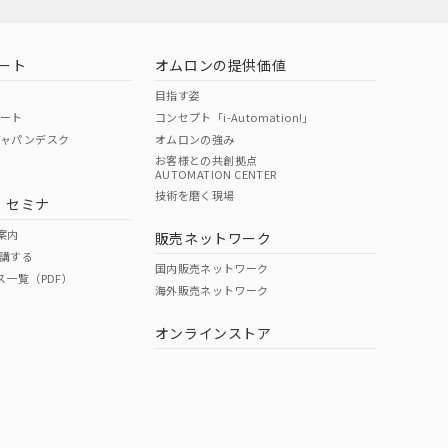
ート
オムロンの提供価値
目指す姿
ポート
コンセプト「i-Automation!」
ジャパンデスク
オムロンの強み
お客様との共創拠点
AUTOMATION CENTER
技術を磨く現場
・セミナ
案内
販売ネットワーク
講する
国内販売ネットワーク
ス一覧（PDF）
海外販売ネットワーク
オンラインストア