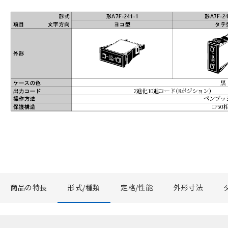
商品の特長
形式/種類
定格/性能
外形寸法