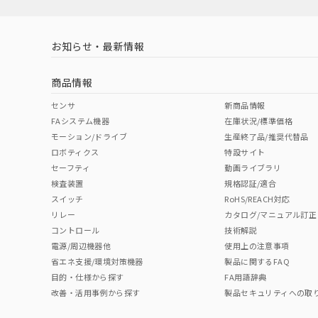
お知らせ・最新情報
商品情報
センサ
新商品情報
FAシステム機器
在庫状況/標準価格
モーション/ドライブ
生産終了品/推奨代替品
ロボティクス
特設サイト
セーフティ
動画ライブラリ
検査装置
規格認証/適合
スイッチ
RoHS/REACH対応
リレー
カタログ/マニュアル訂正
コントロール
技術解説
電源/周辺機器他
使用上の注意事項
省エネ支援/環境対策機器
製品に関するFAQ
目的・仕様から探す
FA用語辞典
改善・活用事例から探す
製品セキュリティへの取