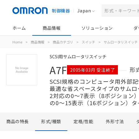
制御機器
Japan
ホーム
商品情報
ソリューション
ダ
Home
>
商品情報
>
商品カテゴリ
>
スイッチ
>
サムロータリスイッチ
SCSI用サムロータリスイッチ
A7F
形
2005年03月 受注終了
SCSI規格のコンピュータ用外部
最適な省スペースタイプのサムロー
2対応の0～7表示（8ポジション）
の0～15表示（16ポジション）
商品の特長
形式/種類
定格/性能
外形寸法