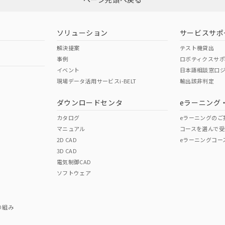
ソリューション
サービスサポ
解決提案
テスト機貸出
事例
ロボティクスサ
イベント
日本語相談窓口
現場データ活用サービスi-BELT
輸出該非判定
ダウンロードセンタ
eラーニング
カタログ
eラーニングのご
マニュアル
コースを選んで受
2D CAD
eラーニングコー
3D CAD
電気制御CAD
ソフトウェア
り組み