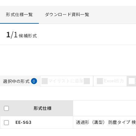
形式仕様一覧
ダウンロード資料一覧
1
/
1
候補形式
ご利用条件
選択中の形式
0
マイリストに追加
Excel出力
以下の条件をお読
本サービスは
くものです。
記
説明
形式仕様
当社制御機器
号
在庫状況およ
EE-SG3
透過形（溝型） 防塵タイプ 検
のであり、閲
○
一定数以
い。
正式な納期状