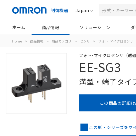
制御機器
Japan
ホーム
商品情報
ソリューション
ダ
Home
>
商品情報
>
商品カテゴリ
>
センサ
>
フォト･マイクロセンサ
フォト･マイクロセンサ（透
EE-SG3
溝型・端子タイプ
この商品の詳細は
この形・シリーズをマ