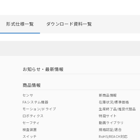
当社販売員に
△
一定数に
オムロン制御
在庫状況およ
－
在庫なし
形式仕様一覧
ダウンロード資料一覧
す。
機器販売
マイパーツ機
ている必要が
空
受注生産
お客様が当ウ
白
が、当社の製
さい。
※当社の共同
お知らせ・最新情報
いる法人を指
商品情報
センサ
新商品情報
FAシステム機器
在庫状況/標準価格
モーション/ドライブ
生産終了品/推奨代替品
ロボティクス
特設サイト
セーフティ
動画ライブラリ
検査装置
規格認証/適合
スイッチ
RoHS/REACH対応