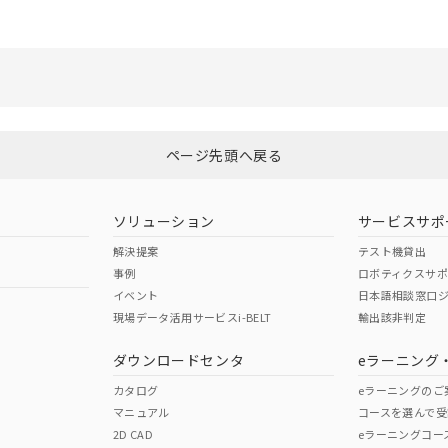
ご相談ください。
は満たないが在庫あり
機器販売店や当社販売拠点は「
販売ネットワーク
」をご確認くだ
び標準価格結果を当社の事前の承諾なく第三者に漏洩または開示し
(最新の在庫状況については、お客様のお取引先、またはお客様担当
店・当社販売員にご確認ください)
能（部品リスト作成サービス）をご利用いただくには、I-Webメン
あります。
機種、また在庫状況の情報を公開していない機種
ェブサイト上で当社にご登録された部品リストについて、当社およ
ページ先頭へ戻る
品・サービスに関するお客様との取引・商談に必要な範囲で利用す
利用者とは、
"個人情報の共同利用に関して"
の「1.共同利用者の
ソリューション
サービスサポ
します。
解決提案
テスト機貸出
事例
ロボティクスサ
イベント
日本語相談窓口
現場データ活用サービスi-BELT
輸出該非判定
ダウンロードセンタ
eラーニング
カタログ
eラーニングのご
マニュアル
コースを選んで受
2D CAD
eラーニングコー