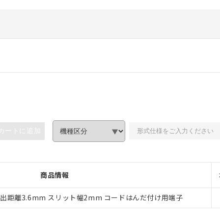
カートに追加
みいただき、同意のうえご利用ください。
、当社制御機器事業取扱商品の当社在庫状況および標準価格(税抜)
商品情報
事業取扱商品の中には、本サービスの対象外となる商品もあること
び標準価格照会結果は、記載している更新日時点での社内データに
出距離3.6mm スリット幅2mm コードはんだ付け用端子
覧された時点での実際の在庫および標準価格とは異なる場合がある
上の在庫あり
況および標準価格はお客様のお取引先、またはお客様担当のオムロ