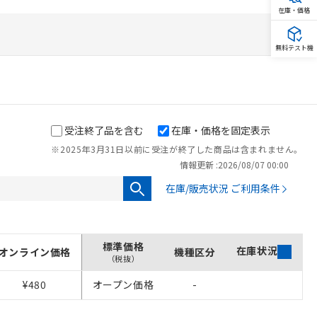
在庫・価格
無料テスト機
受注終了品を含む
在庫・価格を固定表示
※2025年3月31日以前に受注が終了した商品は含まれません。
情報更新 :
2026/08/07 00:00
在庫/販売状況 ご利用条件
を提供させていただ
標準価格
在庫状況
オンライン価格
機種区分
をご了承ください。
（税抜）
基づき作成されるも
¥480
オープン価格
-
ことをご了承くださ
ン制御機器販売店・