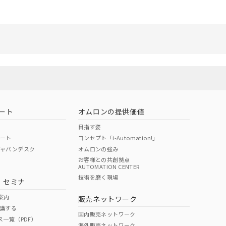
さい。
ないようお願いしま
のオムロン制御
バーズにご登録され
び当社の共同利用者
ることをご了承くだ
範囲」に記載されて
ート
オムロンの提供価値
目指す姿
ポート
コンセプト「i-Automation!」
ジャパンデスク
オムロンの強み
お客様との共創拠点
AUTOMATION CENTER
技術を磨く現場
・セミナ
案内
販売ネットワーク
講する
国内販売ネットワーク
ス一覧（PDF）
海外販売ネットワーク