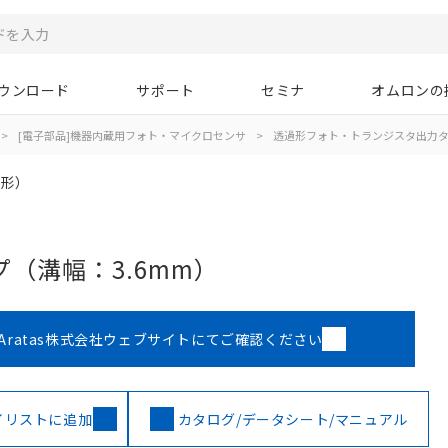
ウンロード
サポート
セミナ
オムロンの
>
[電子部品]機器内蔵用フォト・マイクロセンサ
>
透過形フォト・トランジスタ出力
過形）
（溝幅：3.6mm）
Aratas株式会社ウェブサイトにてご確認ください
イリストに追加
カタログ/データシート/マニュアル