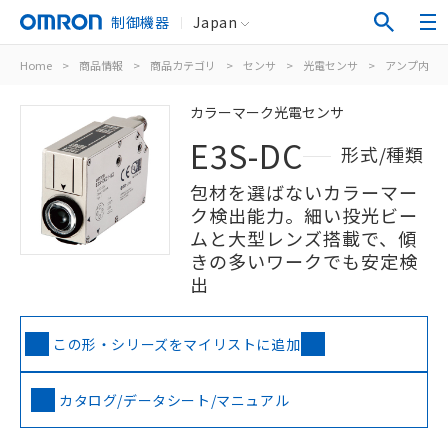
制御機器
Japan
Home
>
商品情報
>
商品カテゴリ
>
センサ
>
光電センサ
>
アンプ内蔵
カラーマーク光電センサ
E3S-DC
形式/種類
包材を選ばないカラーマー
ク検出能力。細い投光ビー
ムと大型レンズ搭載で、傾
きの多いワークでも安定検
出
この形・シリーズをマイリストに追加
カタログ/データシート/マニュアル